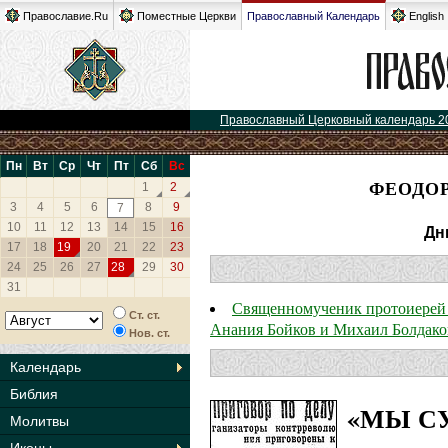
Православие.Ru
Поместные Церкви
Православный Календарь
English
Православный Церковный календарь 2
Пн
Вт
Ср
Чт
Пт
Сб
Вс
ФЕОДОР
1
2
3
4
5
6
8
9
7
10
11
12
13
14
15
16
Дн
17
18
19
20
21
22
23
24
25
26
27
28
29
30
31
Священномученик протоиерей 
Ст. ст.
Анания Бойков и Михаил Болдако
Нов. ст.
Календарь
Библия
«МЫ С
Молитвы