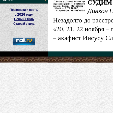
СУДИМ
Иконы
Диакон 
Праздники и посты
2026
в
году.
Незадолго до расстр
Новый стиль
Старый стиль
«20, 21, 22 ноября – 
– акафист Иисусу С