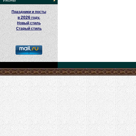
Иконы
Праздники и посты
2026
в
году.
Новый стиль
Старый стиль