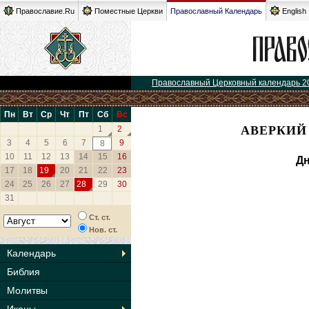
Православие.Ru
Поместные Церкви
Православный Календарь
English
Православный Церковный календарь 2
Пн
Вт
Ср
Чт
Пт
Сб
Вс
АВЕРКИЙ
1
2
3
4
5
6
7
9
8
10
11
12
13
14
15
16
Дн
17
18
19
20
21
22
23
24
25
26
27
28
29
30
31
Ст. ст.
Нов. ст.
Календарь
Библия
Молитвы