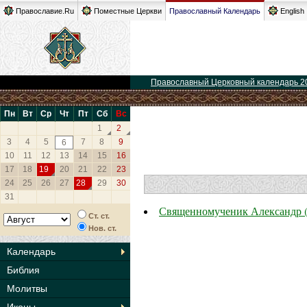
Православие.Ru
Поместные Церкви
Православный Календарь
English
Православный Церковный календарь 2
Пн
Вт
Ср
Чт
Пт
Сб
Вс
1
2
3
4
5
7
8
9
6
10
11
12
13
14
15
16
17
18
19
20
21
22
23
24
25
26
27
28
29
30
31
Священномученик Александр (
Ст. ст.
Нов. ст.
Календарь
Библия
Молитвы