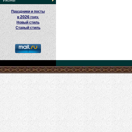
Иконы
Праздники и посты
2026
в
году.
Новый стиль
Старый стиль