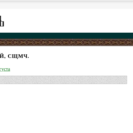
ЕЙ, СЩМЧ.
густа