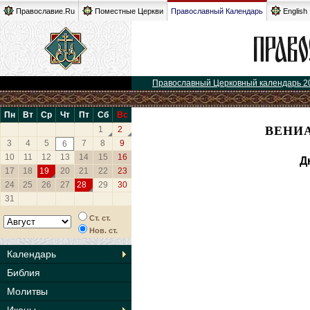
Православие.Ru
Поместные Церкви
Православный Календарь
English
Православный Церковный календарь 2
Пн
Вт
Ср
Чт
Пт
Сб
Вс
ВЕНИА
1
2
3
4
5
7
8
9
6
10
11
12
13
14
15
16
Д
17
18
19
20
21
22
23
24
25
26
27
28
29
30
31
Ст. ст.
Нов. ст.
Календарь
Библия
Молитвы