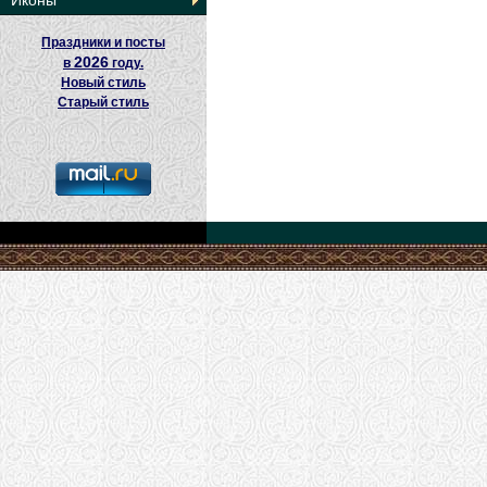
Иконы
Праздники и посты
2026
в
году.
Новый стиль
Старый стиль