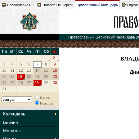
Православие.Ru
Поместные Церкви
Православный Календарь
English
Православный Церковный календарь 2
Пн
Вт
Ср
Чт
Пт
Сб
Вс
ВЛАД
1
2
3
4
5
6
8
9
7
10
11
12
13
14
15
16
Дни
17
18
19
20
21
22
23
24
25
26
27
28
29
30
31
Ст. ст.
Нов. ст.
Календарь
Библия
Молитвы