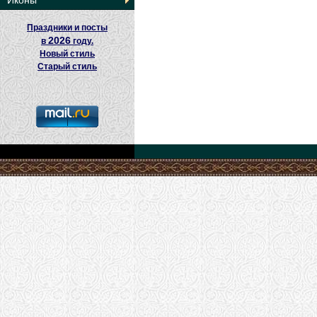
Иконы
Праздники и посты
2026
в
году.
Новый стиль
Старый стиль