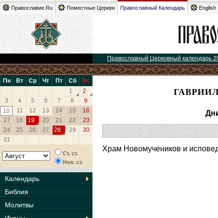
Православие.Ru
Поместные Церкви
Православный Календарь
English
Православный Церковный календарь 2
Пн
Вт
Ср
Чт
Пт
Сб
Вс
ГАВРИИЛ
1
2
3
4
5
6
7
8
9
11
12
13
14
15
16
10
Дн
17
18
19
20
21
22
23
24
25
26
27
28
29
30
31
Храм Новомучеников и исповед
Ст. ст.
Нов. ст.
Календарь
Библия
Молитвы