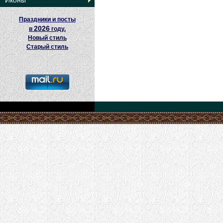
Иконы
Праздники и посты
2026
в
году.
Новый стиль
Старый стиль