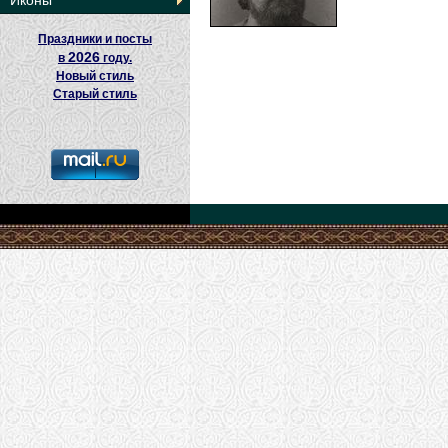
Иконы
Праздники и посты
2026
в
году.
Новый стиль
Старый стиль