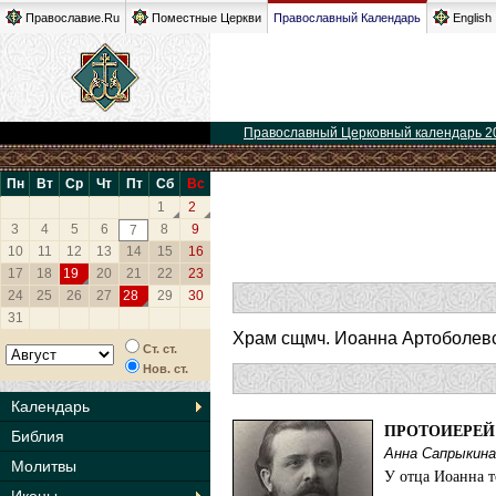
Православие.Ru
Поместные Церкви
Православный Календарь
English
Православный Церковный календарь 2
Пн
Вт
Ср
Чт
Пт
Сб
Вс
1
2
3
4
5
6
8
9
7
10
11
12
13
14
15
16
17
18
19
20
21
22
23
24
25
26
27
28
29
30
31
Храм сщмч. Иоанна Артоболевск
Ст. ст.
Нов. ст.
Календарь
ПРОТОИЕРЕЙ
Библия
Анна Сапрыкина
Молитвы
У отца Иоанна т