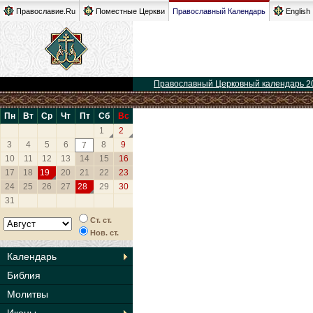
Православие.Ru
Поместные Церкви
Православный Календарь
English
Православный Церковный календарь 2
Пн
Вт
Ср
Чт
Пт
Сб
Вс
1
2
3
4
5
6
8
9
7
10
11
12
13
14
15
16
17
18
19
20
21
22
23
24
25
26
27
28
29
30
31
Ст. ст.
Нов. ст.
Календарь
Библия
Молитвы