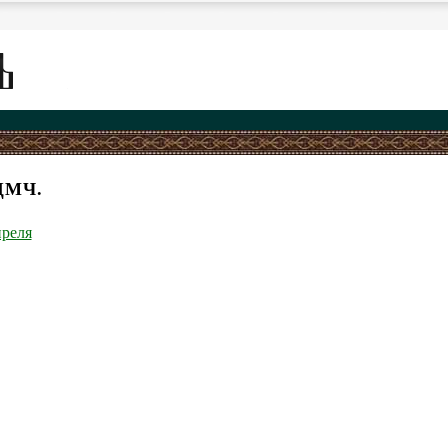
ЩМЧ.
преля