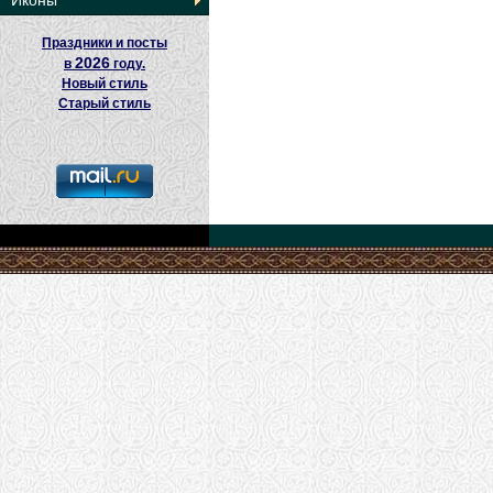
Иконы
Праздники и посты
2026
в
году.
Новый стиль
Старый стиль