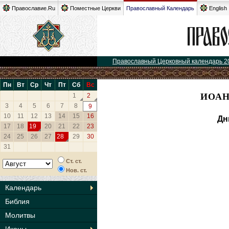
Православие.Ru
Поместные Церкви
Православный Календарь
English
Православный Церковный календарь 2
Пн
Вт
Ср
Чт
Пт
Сб
Вс
ИОАН
1
2
3
4
5
6
7
8
9
10
11
12
13
14
15
16
Дн
17
18
19
20
21
22
23
24
25
26
27
28
29
30
31
Ст. ст.
Нов. ст.
Календарь
Библия
Молитвы