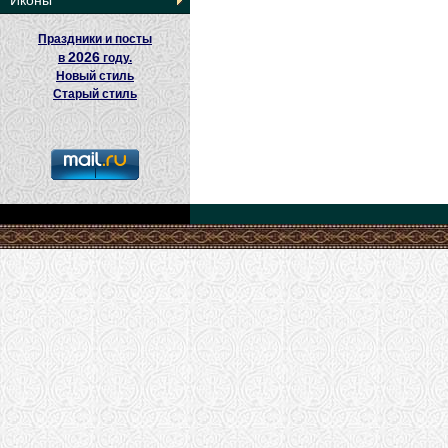
Иконы
Праздники и посты
2026
в
году.
Новый стиль
Старый стиль