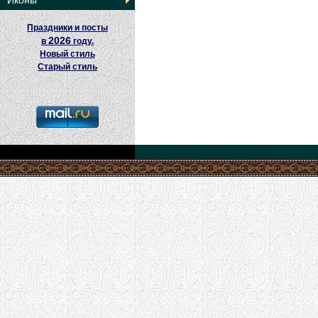
Иконы
Праздники и посты
2026
в
году.
Новый стиль
Старый стиль