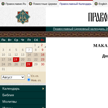
Православие.Ru
Поместные Церкви
Православный Календарь
English
Православный Церковный календарь 2
Пн
Вт
Ср
Чт
Пт
Сб
Вс
МАКА
1
2
3
4
5
6
8
9
7
10
11
12
13
14
15
16
Дн
17
18
19
20
21
22
23
24
25
26
27
28
29
30
31
Ст. ст.
Нов. ст.
Календарь
Библия
Молитвы