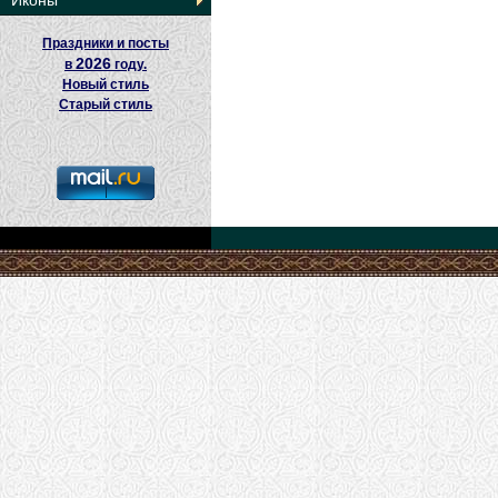
Иконы
Праздники и посты
2026
в
году.
Новый стиль
Старый стиль