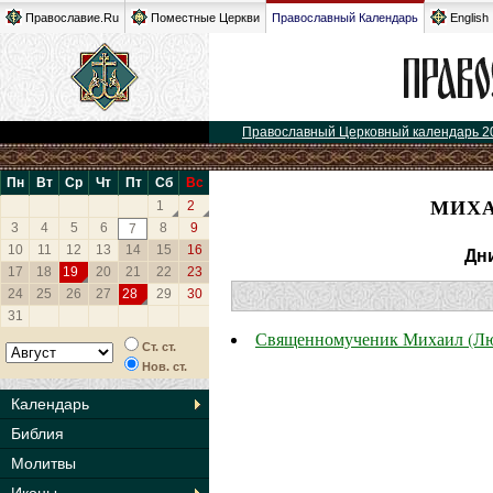
Православие.Ru
Поместные Церкви
Православный Календарь
English
Православный Церковный календарь 2
Пн
Вт
Ср
Чт
Пт
Сб
Вс
МИХА
1
2
3
4
5
6
8
9
7
10
11
12
13
14
15
16
Дн
17
18
19
20
21
22
23
24
25
26
27
28
29
30
31
Священномученик Михаил (Лю
Ст. ст.
Нов. ст.
Календарь
Библия
Молитвы