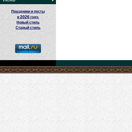
Иконы
Праздники и посты
2026
в
году.
Новый стиль
Старый стиль