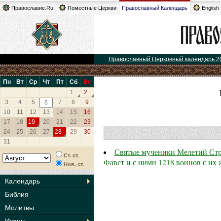
Православие.Ru
Поместные Церкви
Православный Календарь
English
Православный Церковный календарь 2
Пн
Вт
Ср
Чт
Пт
Сб
Вс
1
2
3
4
5
7
8
9
6
10
11
12
13
14
15
16
17
18
19
20
21
22
23
24
25
26
27
28
29
30
31
Святые мученики Мелетий Стра
Ст. ст.
Фавст и с ними 1218 воинов с их
Нов. ст.
Календарь
Библия
Молитвы