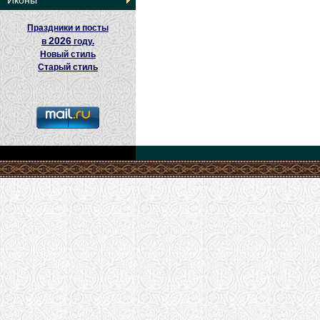
Иконы
Праздники и посты
2026
в
году.
Новый стиль
Старый стиль