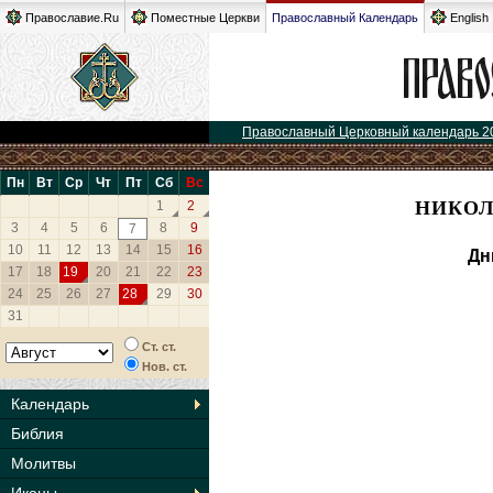
Православие.Ru
Поместные Церкви
Православный Календарь
English
Православный Церковный календарь 2
Пн
Вт
Ср
Чт
Пт
Сб
Вс
НИКОЛ
1
2
3
4
5
6
8
9
7
10
11
12
13
14
15
16
Дн
17
18
19
20
21
22
23
24
25
26
27
28
29
30
31
Ст. ст.
Нов. ст.
Календарь
Библия
Молитвы