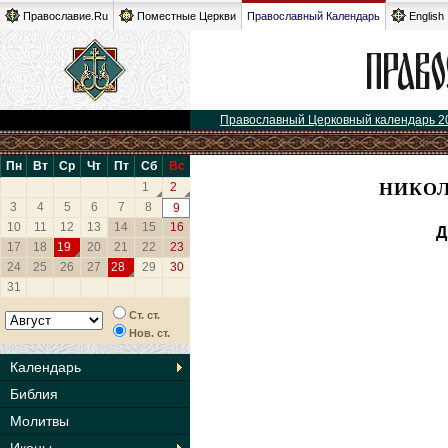
Православие.Ru
Поместные Церкви
Православный Календарь
English
Православный Церковный календарь 2
Пн
Вт
Ср
Чт
Пт
Сб
Вс
НИКОЛ
1
2
3
4
5
6
7
8
9
10
11
12
13
14
15
16
Д
17
18
19
20
21
22
23
24
25
26
27
28
29
30
31
Ст. ст.
Нов. ст.
Календарь
Библия
Молитвы