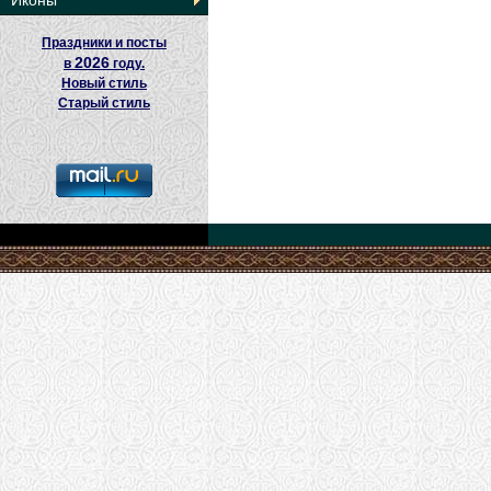
Иконы
Праздники и посты
2026
в
году.
Новый стиль
Старый стиль