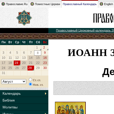
Православие.Ru
Поместные Церкви
Православный Календарь
English
Православный Церковный календарь 2
Пн
Вт
Ср
Чт
Пт
Сб
Вс
ИОАНН 
1
2
3
4
5
6
7
9
8
10
11
12
13
14
15
16
17
18
19
20
21
22
23
24
25
26
27
28
29
30
Де
31
Ст. ст.
Нов. ст.
Календарь
Библия
Молитвы