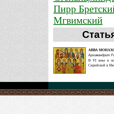
Пирр Бретски
Мгвимский
Стать
АВВА МОНАХ
Архимандрит Ра
В VI веке в л
Сирийской в Ив