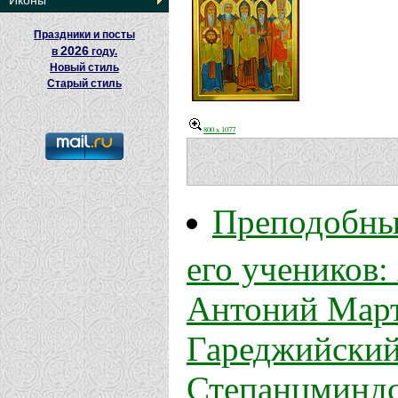
Иконы
Праздники и посты
2026
в
году.
Новый стиль
Старый стиль
800 x 1077
Преподобны
его учеников:
Антоний Март
Гареджийский
Степанцминдс