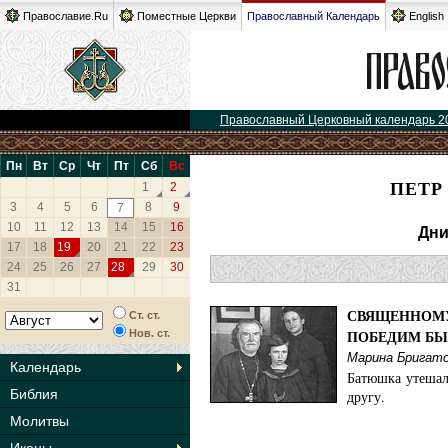
Православие.Ru
Поместные Церкви
Православный Календарь
English
Православный Церковный календарь 2
Пн
Вт
Ср
Чт
Пт
Сб
Вс
ПЕТР
1
2
3
4
5
6
8
9
7
10
11
12
13
14
15
16
Дни
17
18
19
20
21
22
23
24
25
26
27
28
29
30
31
СВЯЩЕННОМУЧ
Ст. ст.
ПОБЕДИМ БЫ
Нов. ст.
Марина Бригат
Календарь
Батюшка утешал
Библия
другу.
Молитвы