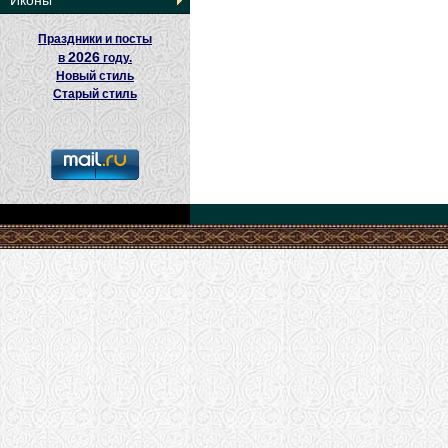
Иконы
Праздники и посты
2026
в
году.
Новый стиль
Старый стиль