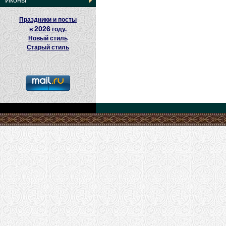
Иконы
Праздники и посты
2026
в
году.
Новый стиль
Старый стиль