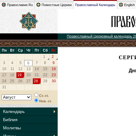
Православие.Ru
Поместные Церкви
Православный Календарь
English
Православный Церковный календарь 2
Пн
Вт
Ср
Чт
Пт
Сб
Вс
СЕРГ
1
2
3
4
5
7
8
9
6
10
11
12
13
14
15
16
Дн
17
18
19
20
21
22
23
24
25
26
27
28
29
30
31
Ст. ст.
Нов. ст.
Календарь
Библия
Молитвы