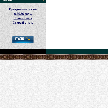
Иконы
Праздники и посты
2026
в
году.
Новый стиль
Старый стиль