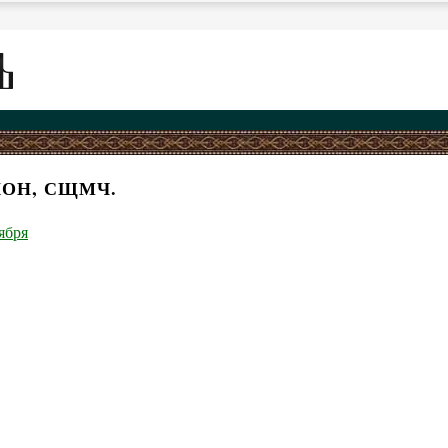
КОН, СЩМЧ.
ября