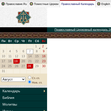
Православие.Ru
Поместные Церкви
Православный Календарь
English
Православный Церковный календарь 2
Пн
Вт
Ср
Чт
Пт
Сб
Вс
1
2
3
4
5
6
8
9
7
10
11
12
13
14
15
16
17
18
19
20
21
22
23
24
25
26
27
28
29
30
31
Ст. ст.
Нов. ст.
Календарь
Библия
Молитвы