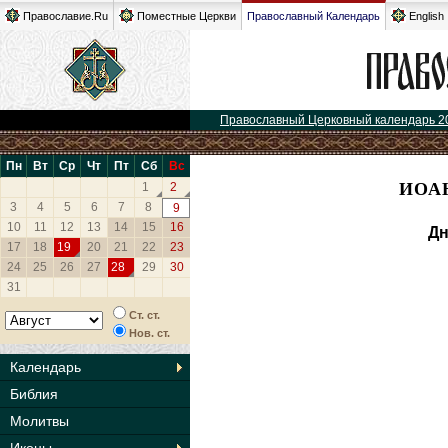
Православие.Ru
Поместные Церкви
Православный Календарь
English
Православный Церковный календарь 2
Пн
Вт
Ср
Чт
Пт
Сб
Вс
ИОА
1
2
3
4
5
6
7
8
9
10
11
12
13
14
15
16
Дн
17
18
19
20
21
22
23
24
25
26
27
28
29
30
31
Ст. ст.
Нов. ст.
Календарь
Библия
Молитвы