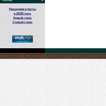
Иконы
Праздники и посты
2026
в
году.
Новый стиль
Старый стиль