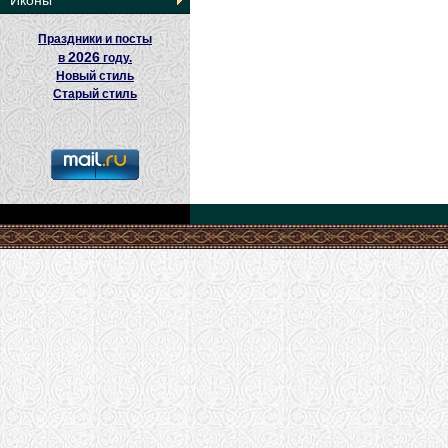
Иконы
Праздники и посты
2026
в
году.
Новый стиль
Старый стиль