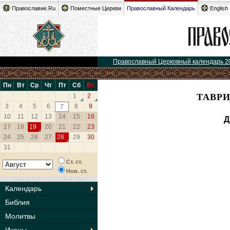
Православие.Ru
Поместные Церкви
Православный Календарь
English
Православный Церковный календарь 2
Пн
Вт
Ср
Чт
Пт
Сб
Вс
ТАВРИ
1
2
3
4
5
6
8
9
7
10
11
12
13
14
15
16
Д
17
18
19
20
21
22
23
24
25
26
27
28
29
30
31
Ст. ст.
Нов. ст.
Календарь
Библия
Молитвы