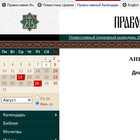
Православие.Ru
Поместные Церкви
Православный Календарь
English
Православный Церковный календарь 2
Пн
Вт
Ср
Чт
Пт
Сб
Вс
АН
1
2
3
4
5
6
7
9
8
10
11
12
13
14
15
16
Дн
17
18
19
20
21
22
23
24
25
26
27
28
29
30
31
Ст. ст.
Нов. ст.
Календарь
Библия
Молитвы