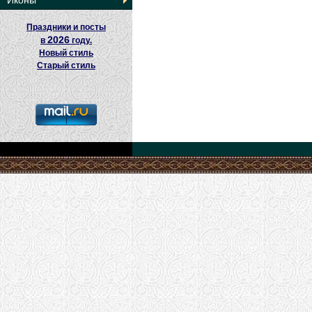
Иконы
Праздники и посты
2026
в
году.
Новый стиль
Старый стиль