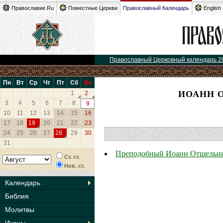
Православие.Ru
Поместные Церкви
Православный Календарь
English
Православный Церковный календарь 2
Пн
Вт
Ср
Чт
Пт
Сб
Вс
ИОАНН 
1
2
3
4
5
6
7
8
9
10
11
12
13
14
15
16
17
18
19
20
21
22
23
24
25
26
27
28
29
30
31
Преподобный Иоанн Отшельн
Ст. ст.
Нов. ст.
Календарь
Библия
Молитвы