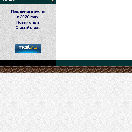
Иконы
Праздники и посты
2026
в
году.
Новый стиль
Старый стиль