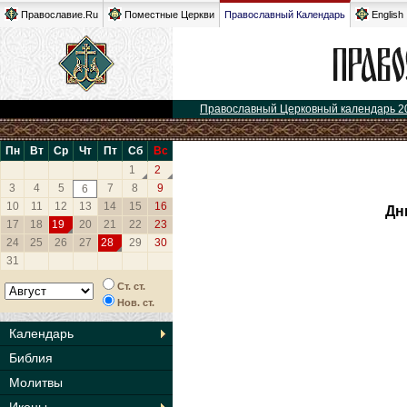
Православие.Ru
Поместные Церкви
Православный Календарь
English
Православный Церковный календарь 2
Пн
Вт
Ср
Чт
Пт
Сб
Вс
1
2
3
4
5
7
8
9
6
10
11
12
13
14
15
16
Дн
17
18
19
20
21
22
23
24
25
26
27
28
29
30
31
Ст. ст.
Нов. ст.
Календарь
Библия
Молитвы