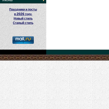
Иконы
Праздники и посты
2026
в
году.
Новый стиль
Старый стиль