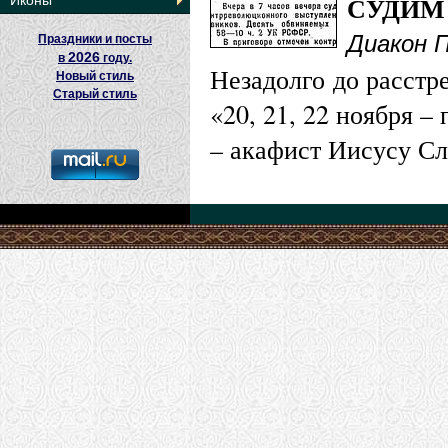
СУДИМ
Иконы
Диакон 
Праздники и посты
2026
в
году.
Незадолго до расстр
Новый стиль
Старый стиль
«20, 21, 22 ноября – 
– акафист Иисусу С