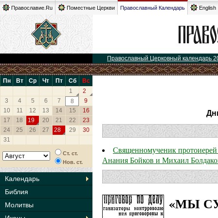
Православие.Ru
Поместные Церкви
Православный Календарь
English
Православный Церковный календарь 2
Пн
Вт
Ср
Чт
Пт
Сб
Вс
1
2
3
4
5
6
7
9
8
10
11
12
13
14
15
16
Дн
17
18
19
20
21
22
23
24
25
26
27
28
29
30
31
Священномученик протоиерей 
Ст. ст.
Анания Бойков и Михаил Болдако
Нов. ст.
Календарь
Библия
«МЫ С
Молитвы