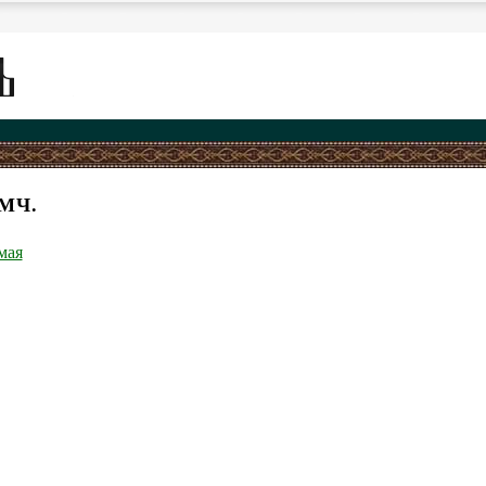
МЧ.
мая