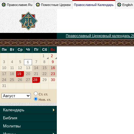
Православие.Ru
Поместные Церкви
Православный Календарь
English
Православный Церковный календарь 2
Пн
Вт
Ср
Чт
Пт
Сб
Вс
1
2
3
4
5
7
8
9
6
10
11
12
13
14
15
16
17
18
19
20
21
22
23
24
25
26
27
28
29
30
31
Ст. ст.
Нов. ст.
Календарь
Библия
Молитвы