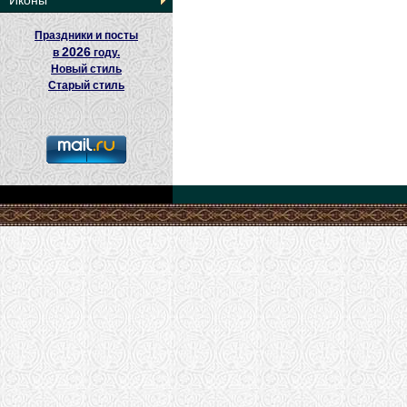
Иконы
Праздники и посты
2026
в
году.
Новый стиль
Старый стиль