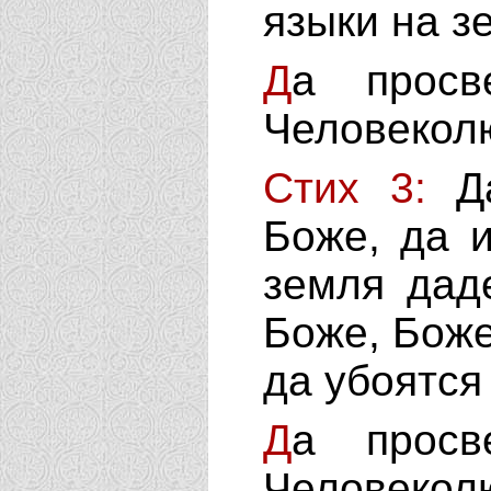
языки на з
Д
а просв
Человеколю
Стих 3:
Д
Боже, да 
земля дад
Боже, Боже
да убоятся
Д
а просв
Человеколю