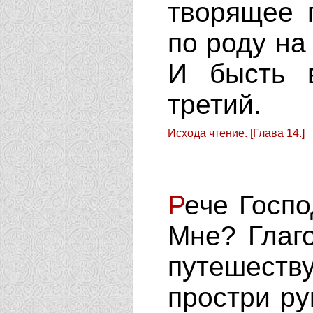
творящее 
по роду на 
И бысть в
третий.
Исхода чтение. [Глава 14.]
Р
ече Госпо
Мне? Глаг
путешеству
простри ру