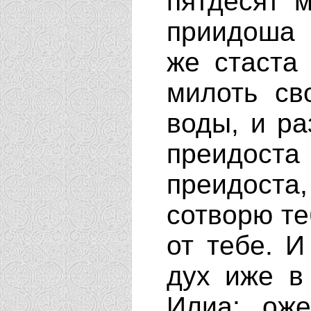
пятдесят 
приидоша 
же стаста
милоть св
воды, и ра
преидоста
преидоста
сотворю те
от тебе. И
дух иже в
Илиа: оже