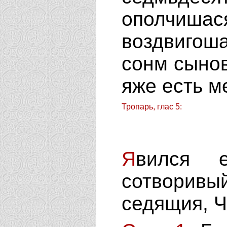
ополчиш
воздвигош
сонм сыно
яже есть 
Тропарь, глас 5:
Я
вился 
сотворивы
седящия, Ч