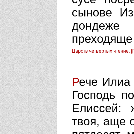
сынове Из
дондеже
преходяще
Царств четвертых чтение. [
Р
ече Илиа 
Господь п
Елиссей: 
твоя, аще 