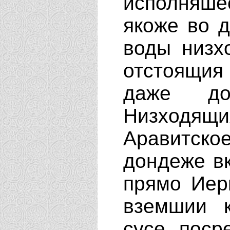
исполняш
якоже во 
воды низх
отстоящия 
даже до
Низходя
Аравитско
дондеже вк
прямо Иер
вземшии к
сусе поср