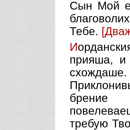
Сын Мой e
благоволи
Тебе.
[Два
И
oрданск
прияша, и
схождаш
Приклонив
брение
повелева
требую Тв