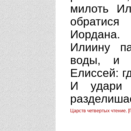
милоть Ил
обратися
Иордана.
Илиину п
воды, и 
Елиссей: г
И удари 
разделишас
Царств четвертых чтение. [