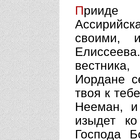
П
рииде
Ассирийск
своими, 
Елиссеева
вестника,
Иордане с
твоя к теб
Нееман, и
изыдет ко
Господа Б