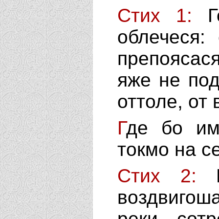
Стих 1:
Г
облечеся:
препоясас
яже не под
оттоле, от 
Г
де бо им
токмо на с
Стих 2:
воздвигош
реки сот