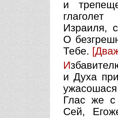
и трепеще
глаголет
Израиля, 
О безгреш
Тебе.
[Два
И
збавител
и Духа пр
ужасошася
Глас же с
Сей, Eгож