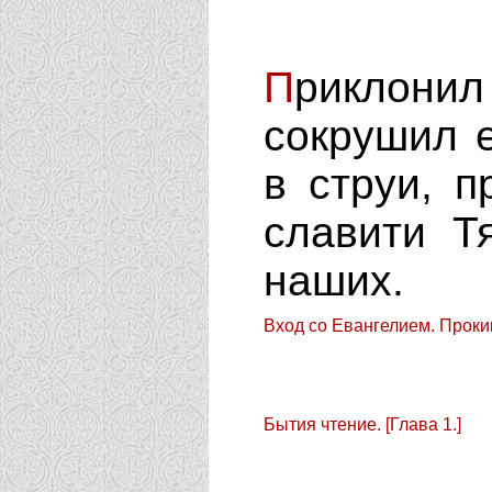
П
риклон
сокрушил 
в струи, п
славити Т
наших.
Вход со Евангелием. Проки
Бытия чтение. [Глава 1.]