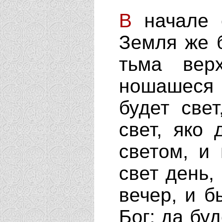
В
начале с
Земля же 
тьма вер
ношашеся 
будет све
свет, яко
светом, и
свет день,
вечер, и б
Бог: да бу