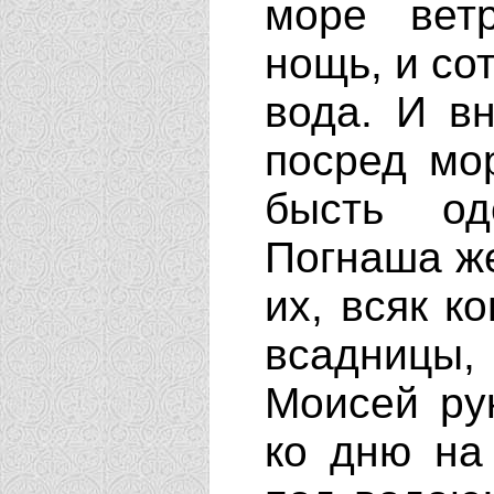
море вет
нощь, и со
вода. И в
посред мо
бысть од
Погнаша же
их, всяк к
всадницы,
Моисей ру
ко дню на