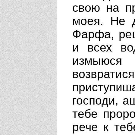
свою на п
моея. Не 
Фарфа, ре
и всех в
измыюся
возврати
приступиш
господи, а
тебе проро
рече к те