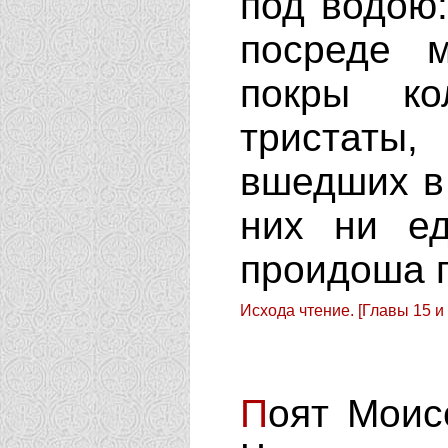
под водою:
посреде 
покры ко
тристаты
вшедших в 
них ни е
проидоша п
Исхода чтение. [Главы 15 и 
П
оят Моис