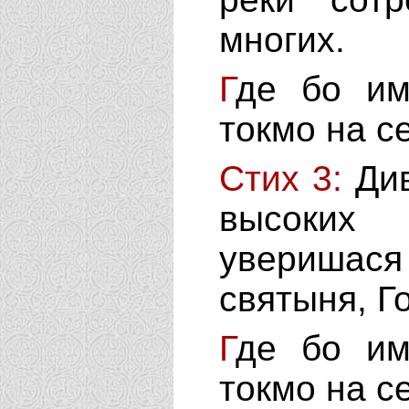
многих.
Г
де бо им
токмо на с
Стих 3:
Д
и
высоких 
уверишася
святыня, Го
Г
де бо им
токмо на с