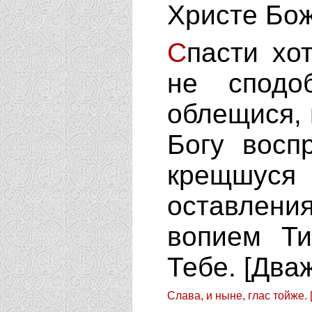
Христе Бож
С
пасти хо
не сподо
облещися,
Богу восп
крещшус
оставлени
вопием Ти
Тебе.
[Два
Слава, и ныне, глас тойже.