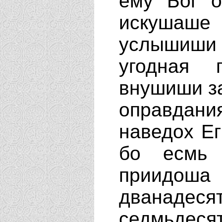
ему Бог о
искушаше
услышиши 
угодная 
внушиши за
оправдани
наведох Ег
бо есмь 
приидоша
дванадес
седмьдес