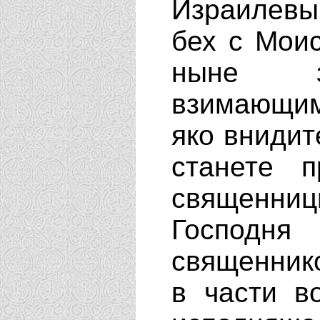
Израилевы
бех с Моис
ныне за
взимающим
яко внидит
станете 
священни
Господн
священник
в части в