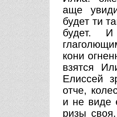
аще увид
будет ти т
будет. 
глаголющим
кони огнен
взятся Ил
Елиссей з
отче, коле
и не виде 
ризы своя,