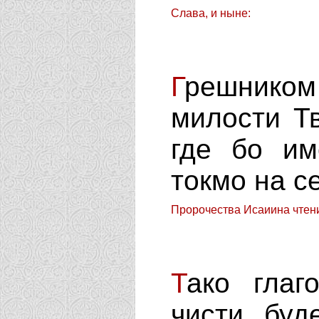
Слава, и ныне:
Г
решнико
милости Т
где бо им
токмо на с
Пророчества Исаиина чтени
Т
ако глаг
чисти буд