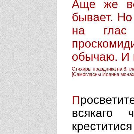
Аще же во иныя дни, стихологиа не
бывает. Но
на глас
проскомид
обычаю. И 
Стихиры праздника на 8, гл
[Самогласны Иоанна монах
П
росветит
всякаго 
креститис