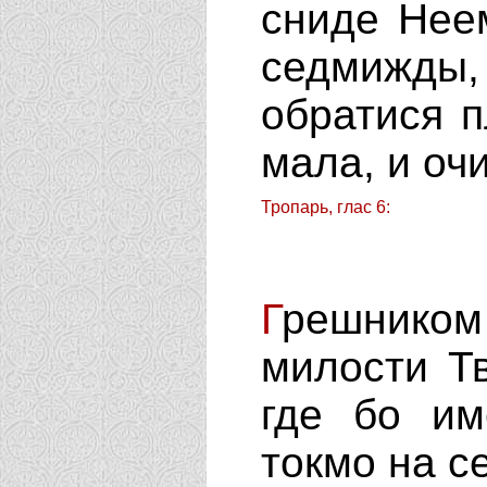
сниде Нее
седмижды, 
обратися п
мала, и оч
Тропарь, глас 6:
Г
решнико
милости Т
где бо им
токмо на с