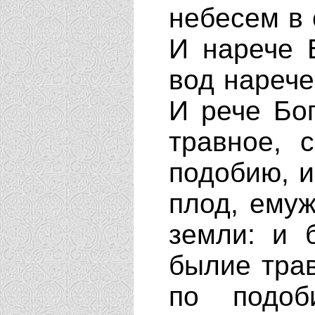
небесем в 
И нарече 
вод нарече
И рече Бо
травное, 
подобию, 
плод, емуж
земли: и 
былие тра
по подоб