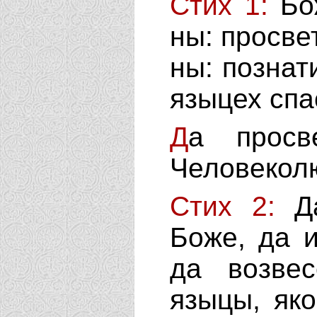
Стих 1:
Б
о
ны: просве
ны: познат
языцех спа
Д
а просв
Человеколю
Стих 2:
Д
Боже, да 
да возвес
языцы, як