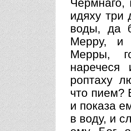
Чермнаго, 
идяху три 
воды, да 
Мерру, и
Мерры, г
наречеся 
роптаху л
что пием? 
и показа е
в воду, и 