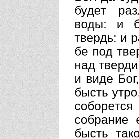
будет ра
воды: и б
твердь: и 
бе под тве
над тверди
и виде Бог
бысть утро
соборется
собрание 
бысть так