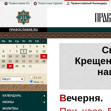
Православный Календарь
Православие.Ru
Поместные Церкви
ПРАВОСЛАВИЕ.RU
Пн
Вт
Ср
Чт
Пт
Сб
Вс
С
1
2
3
4
5
6
7
8
9
10
11
12
13
14
15
16
17
18
19
Крещен
20
21
22
23
24
25
26
27
28
29
30
31
на
Ст. ст.
Нов. ст.
Вечерня.
КАЛЕНДАРЬ
ИКОНЫ
МОЛИТВЫ