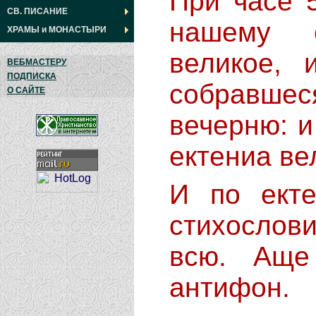
При часе 5-м дне (т.е. 11-й час дня по
СВ. ПИСАНИЕ
нашему с
ХРАМЫ
и
МОНАСТЫРИ
великое, 
ВЕБМАСТЕРУ
ПОДПИСКА
собравш
О САЙТЕ
вечерню: 
ектениа ве
И по ектении, аще будет в субботу,
стихослов
всю. Аще
антифон.