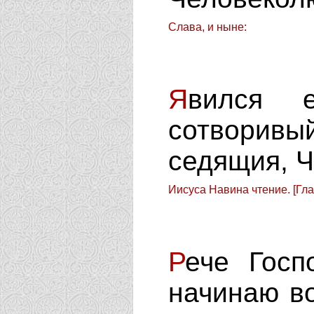
Слава, и ныне:
Я
вился 
сотворивы
седящия, Ч
Иисуса Навина чтение. [Гла
Р
ече Госп
начинаю в