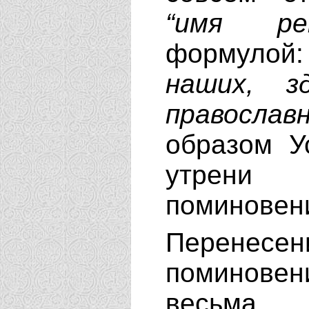
“имя рек
формулой
наших, з
правосла
образом У
утрени
поминовен
Перене
поминове
весьма