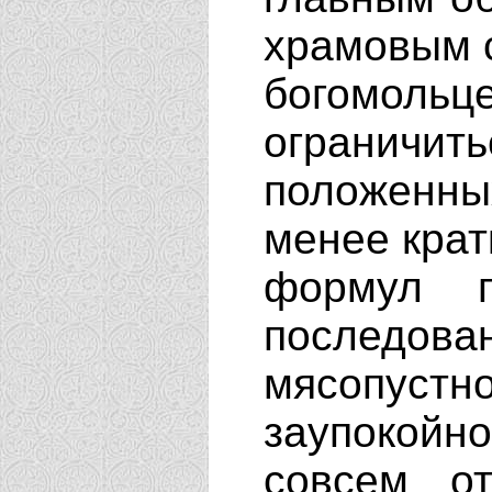
храмовым 
богомольц
огранич
положенны
менее крат
формул п
последо
мясопустн
заупокой
совсем от