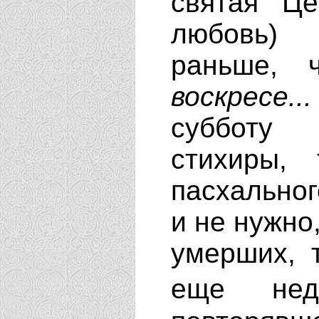
святая Це
любовь) 
раньше,
воскресе..
субботу 
стихиры,
пасхальног
и не нужно
умерших, т
еще не