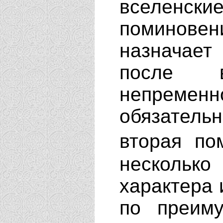
вселенс
поминовен
назначае
после 
непременн
обязател
вторая по
несколько
характера 
по преим