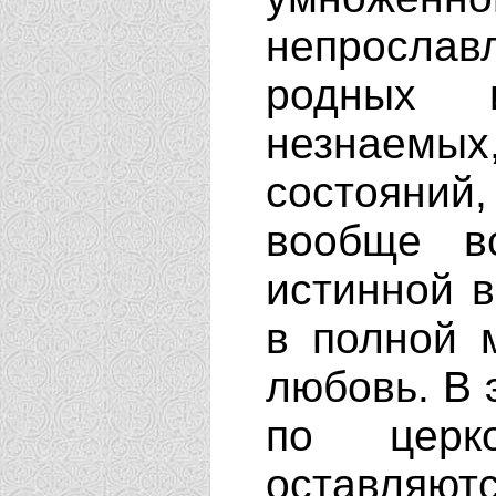
непросла
родных 
незнаем
состояний
вообще в
истинной 
в полной 
любовь. В 
по церк
оставля