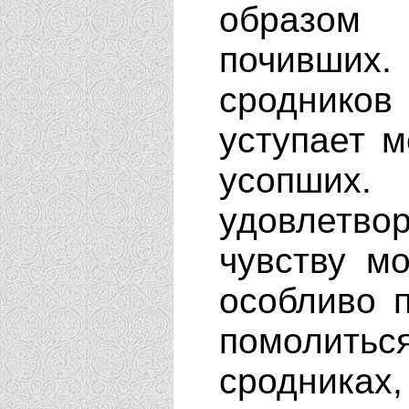
образом
почивши
сродников
уступает 
усопши
удовлетв
чувству м
особливо 
помолить
сродниках