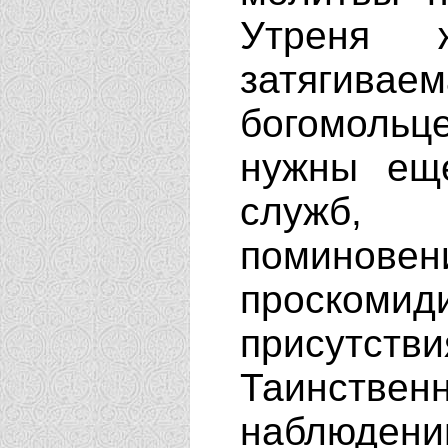
Утреня
затягива
богомольц
нужны ещ
служб, 
поминовен
проскоми
присутс
Таинствен
наблюдени