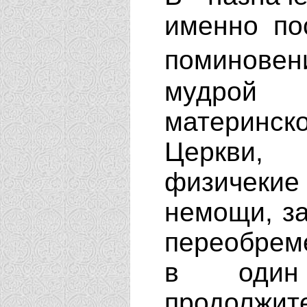
именно по
поминове
мудрой
материнс
Церкви,
физичекие
немощи, за
переобреме
в один
продолжит