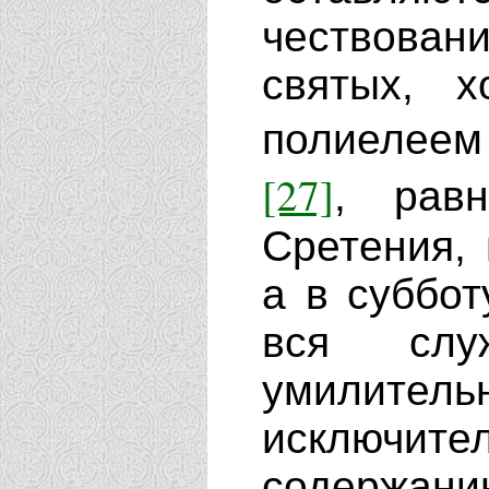
чествован
святых, 
полиелее
[27]
, рав
Сретения, 
а в суббо
вся слу
умилител
исключ
содержанию