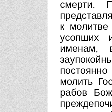
смерти. 
представля
к молитве
усопших 
именам, 
заупокойн
постоянно
молить Го
рабов Бож
преждеп