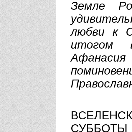
Земле Ро
удивител
любви к 
итогом 
Афанаси
поминове
Православ
ВСЕЛЕН
СУББОТЫ