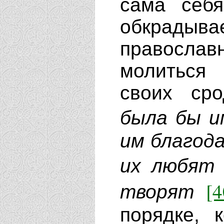
сама себя
обкрад
правосла
молиться
своих ср
была бы и
им благод
их любят
[4
творят
порядке, 