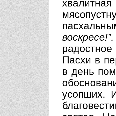
хвалитн
мясопус
пасхальны
воскресе!”.
радостное
Пасхи в п
в день пом
обоснован
усопших. 
благовест