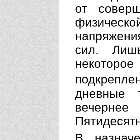
от совер
физичес
напряжени
сил. Лиш
некото
подкрепле
дневные 
вечернее 
Пятидесят
В назнач