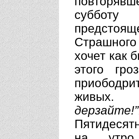
повторяв
субботу
предсто
Страшног
хочет как 
этого гро
приободр
живых
дерзайте!”
Пятидесят
на утро 