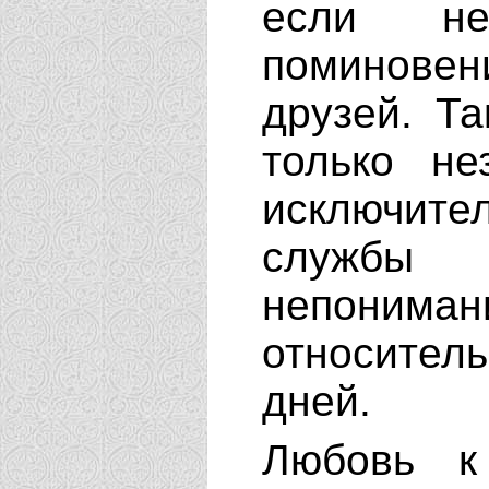
если не
поминове
друзей. Т
только не
исключи
службы
непонима
относител
дней.
Любовь к