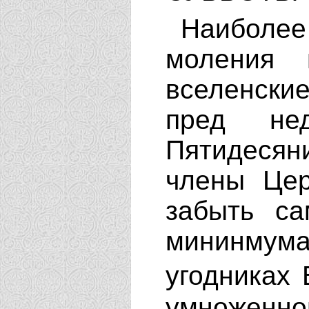
Наиболее 
моления 
вселенск
пред не
Пятидесян
члены Цер
забыть са
мининмум
угодниках
умноженн