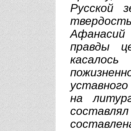
Русской 
твердост
Афанасий
правды ц
касалось
пожизнен
уставного
на литур
составлял
составлен