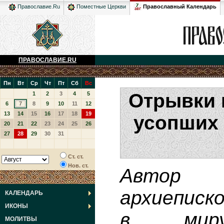
Православный Календарь
Православие.Ru
Поместные Церкви
ПРАВОСЛАВИЕ.RU
Пн
Вт
Ср
Чт
Пт
Сб
Вс
Отрывки 
1
2
3
4
5
6
7
8
9
10
11
12
13
14
15
16
17
18
19
усопших 
20
21
22
23
24
25
26
27
28
29
30
31
Ст. ст.
Нов. ст.
Автор
архиеписк
КАЛЕНДАРЬ
ИКОНЫ
в мир
МОЛИТВЫ