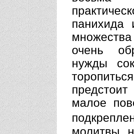
практиче
панихида 
множества
очень об
нужды со
торопить
предстои
малое пов
подкрепле
молитвы н