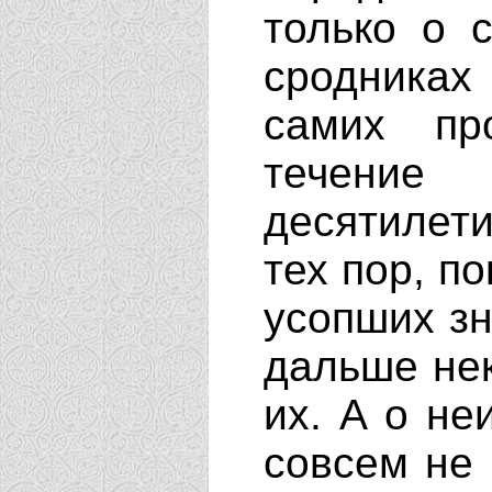
только о 
сродниках
самих пр
течение
десятилети
тех пор, п
усопших з
дальше не
их. А о не
совсем не