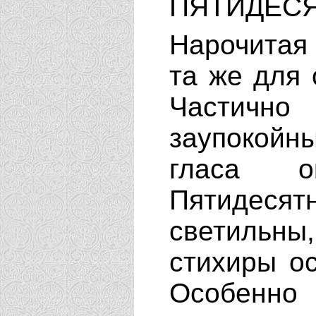
ПЯТИДЕС
Нарочитая 
та же для 
Частич
заупокойн
гласа о
Пятидесят
светильн
стихиры о
Особенно