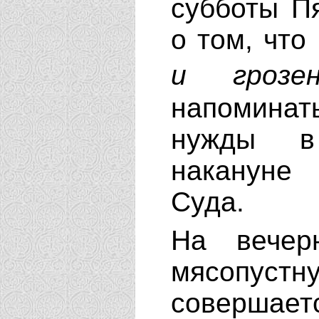
субботы П
о том, что
и грозе
напомина
нужды в 
накануне
Суда.
На вечер
мясопус
совершае