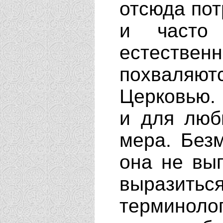
отсюда пот
и часто
естестве
похваляю
Церковью. 
и для люб
мера. Без
она не выг
выразить
терминоло