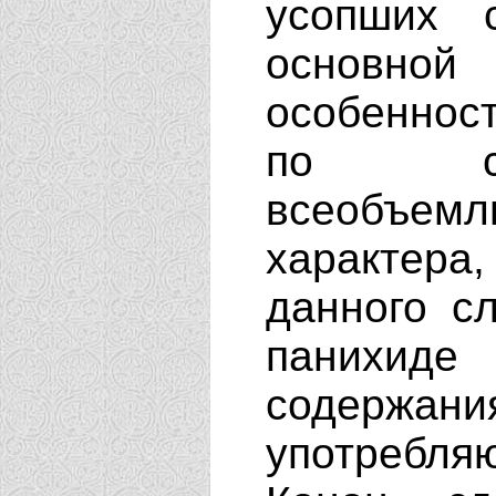
усопших 
основной 
особеннос
по сво
всеобъе
характера,
данного с
панихиде
содер
употребля