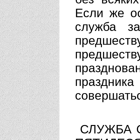
Если же о
служба з
предшест
предшеств
празднова
праздни
совершатьс
СЛУЖБА 