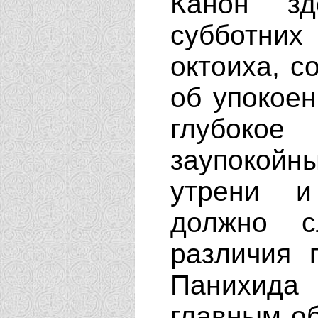
Канон з
субботни
октоиха, 
об упокоен
глубокое
заупокой
утрени и
должно с
различия 
Панихида
главным о