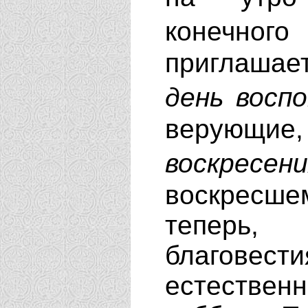
конечног
приглашает
день воспо
верующи
воскресен
воскресш
теперь,
благовест
естествен