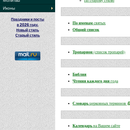
По старому стилю
Молитвы
Иконы
Праздники и посты
По именам
святых
2026
в
году.
Общий список
Новый стиль
Старый стиль
Тропарион
(список тропарей)
Библия
Чтения каждого дня
года
Словарь
церковных терминов
Календарь
на Вашем сайте