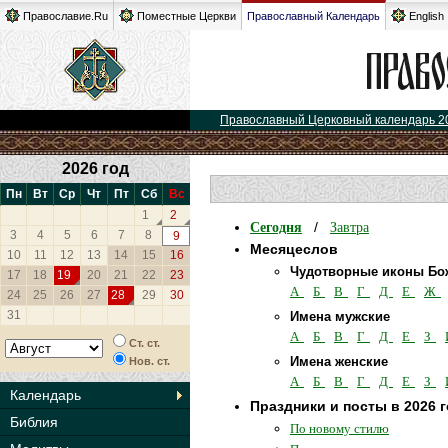
Православие.Ru
Поместные Церкви
Православный Календарь
English
Православный Церковный календарь 2
2026 год
Пн
Вт
Ср
Чт
Пт
Сб
Вс
1
2
Сегодня
Завтра
/
3
4
5
6
7
8
9
Месяцеслов
10
11
12
13
14
15
16
Чудотворные иконы Бо
17
18
19
20
21
22
23
А
Б
В
Г
Д
Е
Ж
24
25
26
27
28
29
30
31
Имена мужские
А
Б
В
Г
Д
Е
З
Ст. ст.
Имена женские
Нов. ст.
А
Б
В
Г
Д
Е
З
Календарь
Праздники и посты в 2026 
Библия
По новому стилю