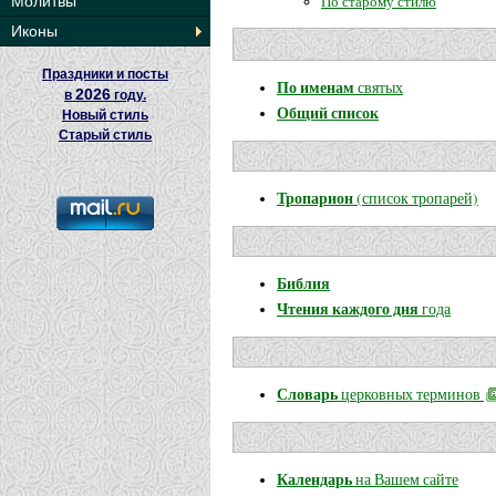
По старому стилю
Молитвы
Иконы
Праздники и посты
По именам
святых
2026
в
году.
Общий список
Новый стиль
Старый стиль
Тропарион
(список тропарей)
Библия
Чтения каждого дня
года
Словарь
церковных терминов
Календарь
на Вашем сайте