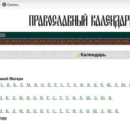
Српска
026
Календарь
жией Матери
З
И
К
Л
М
Н
О
П
Р
С
Т
У
Ф
Х
Ц
Ч
Ш
Э
Ю
И
К
Л
М
Н
О
П
Р
С
Т
У
Ф
Х
Ш
Э
Ю
Я
И
К
Л
М
Н
О
П
Р
С
Т
У
Ф
Х
Ц
Ш
Э
Ю
Я
году