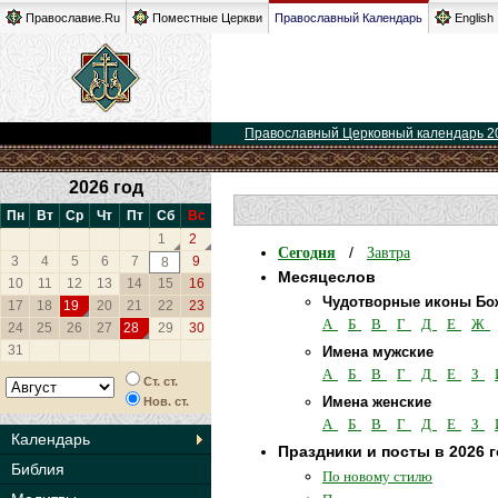
Православие.Ru
Поместные Церкви
Православный Календарь
English
Православный Церковный календарь 2
2026 год
Пн
Вт
Ср
Чт
Пт
Сб
Вс
1
2
Сегодня
Завтра
/
3
4
5
6
7
9
8
Месяцеслов
10
11
12
13
14
15
16
Чудотворные иконы Бо
17
18
19
20
21
22
23
А
Б
В
Г
Д
Е
Ж
24
25
26
27
28
29
30
31
Имена мужские
А
Б
В
Г
Д
Е
З
Ст. ст.
Имена женские
Нов. ст.
А
Б
В
Г
Д
Е
З
Календарь
Праздники и посты в 2026 
Библия
По новому стилю