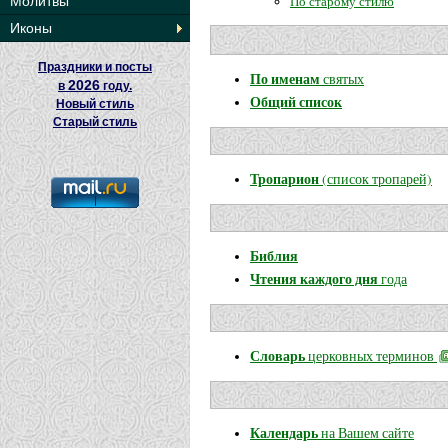
По старому стилю
Молитвы
Иконы
Праздники и посты
По именам
святых
2026
в
году.
Общий список
Новый стиль
Старый стиль
Тропарион
(список тропарей)
Библия
Чтения каждого дня
года
Словарь
церковных терминов
Календарь
на Вашем сайте