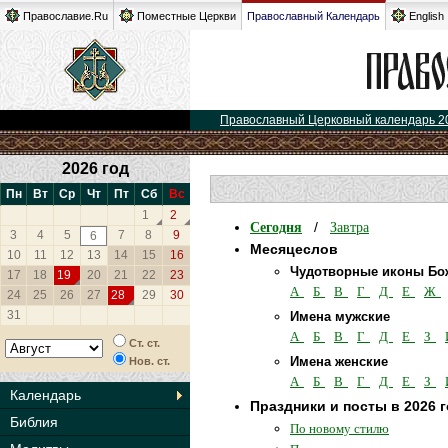
Православие.Ru
Поместные Церкви
Православный Календарь
English
Православный Церковный календарь 2
2026 год
Пн
Вт
Ср
Чт
Пт
Сб
Вс
1
2
Сегодня
Завтра
/
3
4
5
7
8
9
6
Месяцеслов
10
11
12
13
14
15
16
Чудотворные иконы Бо
17
18
19
20
21
22
23
А
Б
В
Г
Д
Е
Ж
24
25
26
27
28
29
30
31
Имена мужские
А
Б
В
Г
Д
Е
З
Ст. ст.
Имена женские
Нов. ст.
А
Б
В
Г
Д
Е
З
Календарь
Праздники и посты в 2026 
Библия
По новому стилю