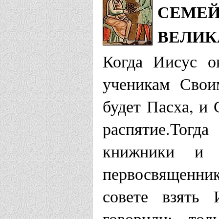
СЕМЕЙ
ВЕЛИК
Когда Иисус о
ученикам Свои
будет Пасха, и
распятие.Тогд
книжники и 
первосвященник
совете взять 
говорили: то