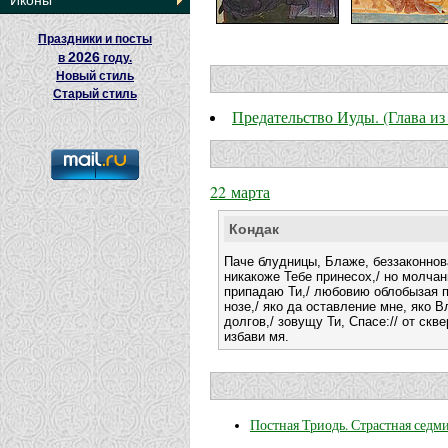
Иконы
Праздники и посты
2026
в
году.
Новый стиль
Старый стиль
Предательство Иуды. (Глава и
22 марта
Кондак
Паче блудницы, Блаже, беззаконнова
никакоже Тебе принесох,/ но молча
припадаю Ти,/ любовию облобызая п
нозе,/ яко да оставление мне, яко 
долгов,/ зовущу Ти, Спасе:// от скв
избави мя.
Постная Триодь. Страстная седм