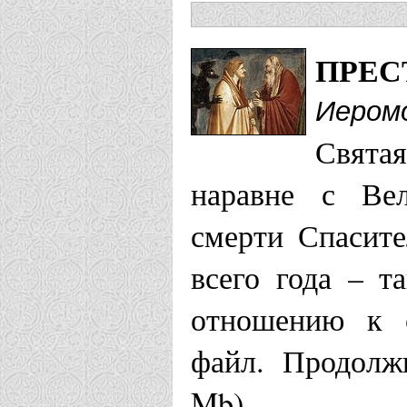
ПРЕС
Иеромо
Свята
наравне с Вел
смерти Спасит
всего года – т
отношению к с
файл. Продолж
Mb)