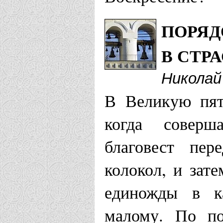
ПОРЯД
В СТР
Николай
В Великую пят
когда соверш
благовест пе
колокол, и зат
единожды в к
малому. По по