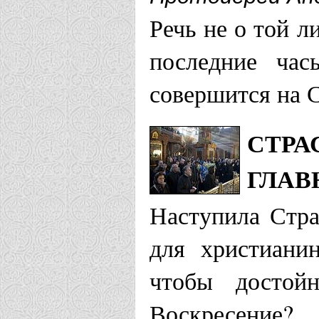
Речь не о той л
последние час
совершится на 
СТРА
ГЛАВ
Наступила Стра
для христиани
чтобы достойн
Воскресение?