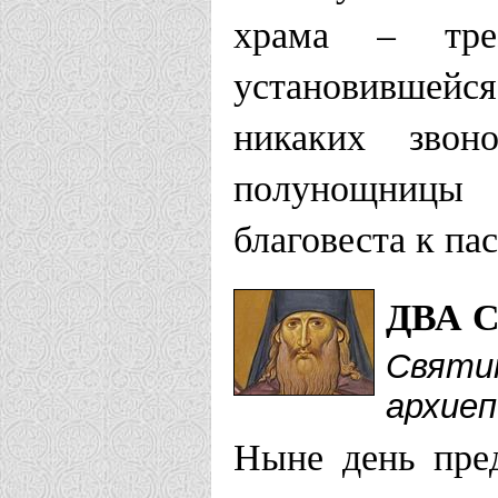
храма – тре
установившейс
никаких звон
полунощницы 
благовеста к па
ДВА 
Святит
архиеп
Ныне день пре