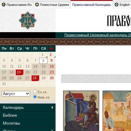
Православие.Ru
Поместные Церкви
Православный Календарь
English
Православный Церковный календарь 2
Пн
Вт
Ср
Чт
Пт
Сб
Вс
1
2
3
4
5
6
7
9
8
10
11
12
13
14
15
16
17
18
19
20
21
22
23
24
25
26
27
28
29
30
31
Ст. ст.
Нов. ст.
Календарь
Библия
Молитвы