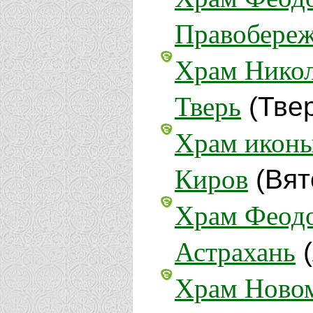
Правобереж
Храм Никол
Тверь
(Тве
Храм иконы
Киров
(Вят
Храм Феодо
Астрахань
(
Храм Новом