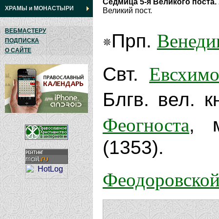
Седмица 5-я Великого поста.
ХРАМЫ
и
МОНАСТЫРИ
Великий пост.
ВЕБМАСТЕРУ
Венеди
Прп.
ПОДПИСКА
О САЙТЕ
Евсхимо
Свт.
Блгв. вел. к
Феогноста
, 
(1353).
Феодоровско