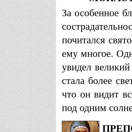
За особенное б
сострадательно
почитался свят
ему многое. Од
увидел великий 
стала более св
что он видит в
под одним солн
ПРЕП