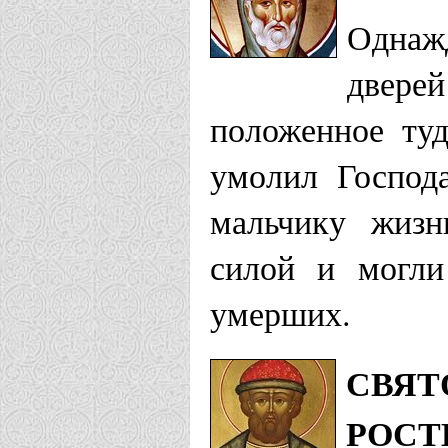
Однаж
двере
положенное ту
умолил Господа
мальчику жизн
силой и могли
умерших.
СВЯТ
РОСТ