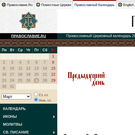
Православие.Ru
Поместные Церкви
Православный Календарь
English
Православный Церковный календарь 2
ПРАВОСЛАВИЕ.RU
Пн
Вт
Ср
Чт
Пт
Сб
Вс
1
2
3
4
5
6
7
8
9
10
11
12
13
14
15
16
17
18
19
20
21
22
23
24
25
26
27
28
29
30
31
Ст. ст.
Нов. ст.
КАЛЕНДАРЬ
ИКОНЫ
МОЛИТВЫ
СВ. ПИСАНИЕ