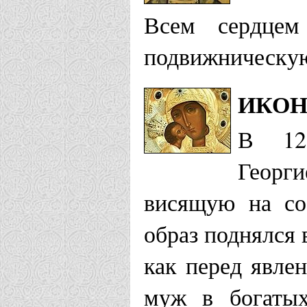
Всем сердцем
подвижническую
ИКОН
В 12
Георг
висящую на со
образ поднялся 
как перед явле
муж в богатых