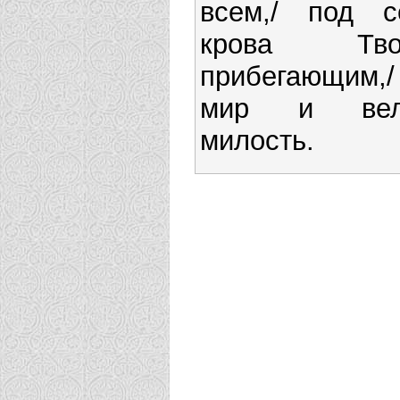
всем,/ под с
крова Тво
прибегающим,/
мир и вел
милость.