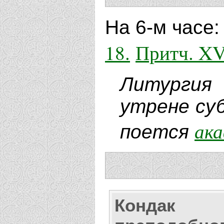
На 6-м часе
18.
Притч. XVI
Литургия
утрене су
ака
поется
Кондак