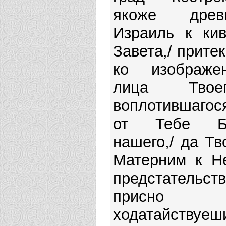
якоже древ
Израиль к кив
Завета,/ прите
ко изображе
лица Твоег
воплотившагос
от Тебе Б
нашего,/ да Тв
Матерним к Н
предстательств
присно
ходатайствуеш