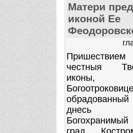
Матери пре
иконой Ее
Феодоровск
гл
Пришествием
честныя Тв
иконы,
Богоотроковице
обрадованный
днесь
Богохранимый
град Костром