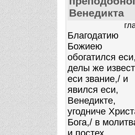
преподобно
Венедикта
гл
Благодатию
Божиею
обогатился еси,
делы же извес
еси звание,/ и
явился еси,
Венедикте,
угодниче Христ
Бога,/ в молитв
и постех