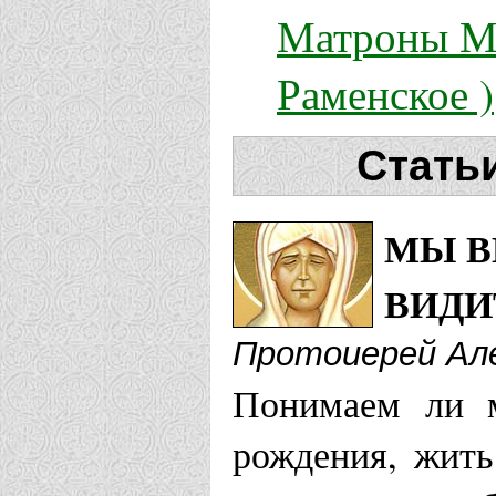
Матроны Мо
Раменское )
Стать
МЫ В
ВИДИ
Протоиерей Ал
Понимаем ли м
рождения, жить