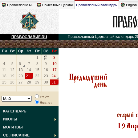
Православие.Ru
Поместные Церкви
Православный Календарь
English
Православный Церковный календарь 2
ПРАВОСЛАВИЕ.RU
Пн
Вт
Ср
Чт
Пт
Сб
Вс
1
2
3
4
5
6
7
8
9
10
11
12
13
14
15
16
17
18
19
20
21
22
23
24
25
26
27
28
29
30
31
Ст. ст.
Нов. ст.
КАЛЕНДАРЬ
ИКОНЫ
МОЛИТВЫ
СВ. ПИСАНИЕ