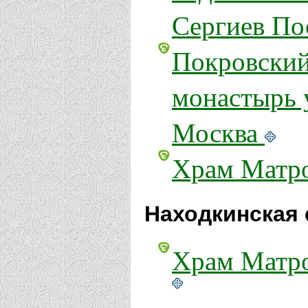
Сергиев По
Покровский
монастырь у
Москва
Храм Матро
Находкинская 
Храм Матро