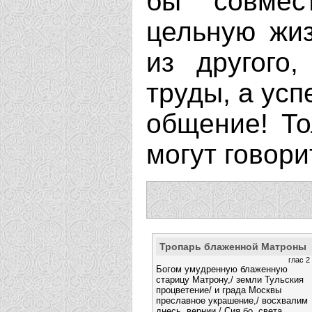
бы совмес
цельную жиз
из другого
труды, а усп
общение! Т
могут говорит
Тропарь блаженной Матроны
глас 2
Богом умудренную блаженную
старицу Матрону,/ земли Тульския
процветение/ и града Москвы
преславное украшение,/ восхвалим
днесь, вернии./ Сия бо, света