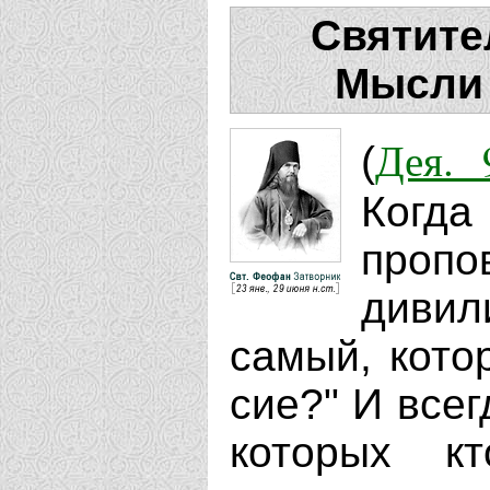
Святите
Мысли 
Дея. 
(
Ког
пропо
дивил
самый, кото
сие?" И всег
которых к