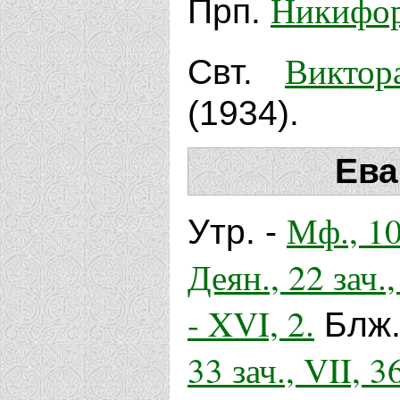
Никифо
Прп.
Виктор
Свт.
(1934).
Ева
Мф., 10
Утр. -
Деян., 22 зач.,
- XVI, 2.
Блж.
33 зач., VII, 3