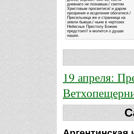
дневнаго не познавши,/ светом
Христовым просветися/ и даром
прозрения и исцеления обогатися./
Пресельница же и странница на
земли бывши,/ ныне в чертозех
Небесных Престолу Божию
предстоит// и молится о душах
наших.
19 апреля: П
Ветхопещерн
С
Аргентинская 