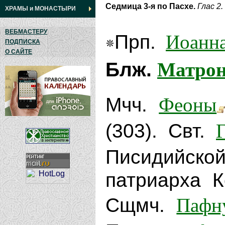
Седмица 3-я по Пасхе.
Глас 2.
ХРАМЫ
и
МОНАСТЫРИ
ВЕБМАСТЕРУ
Иоанн
Прп.
ПОДПИСКА
О САЙТЕ
Матро
Блж.
Феоны
Мчч.
(303). Свт.
Писидийск
патриарха К
Пафн
Сщмч.