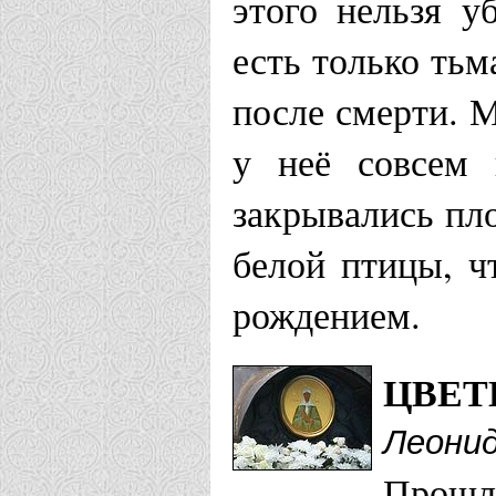
этого нельзя у
есть только тьм
после смерти. 
у неё совсем 
закрывались пл
белой птицы, ч
рождением.
ЦВЕТ
Леони
Прошл