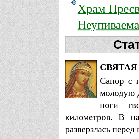
Храм Пресв
Неупиваема
Ста
СВЯТАЯ
Сапор с 
молодую 
ноги гв
километров. В на
разверзлась перед