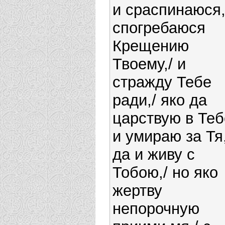
и сраспинаюся,
спогребаюся
Крещению
Твоему,/ и
стражду Тебе
ради,/ яко да
царствую в Теб
и умираю за Тя,
да и живу с
Тобою,/ но яко
жертву
непорочную