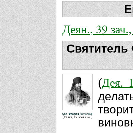
Е
Деян., 39 зач.,
Святитель
Дея. 
(
делат
твори
винов