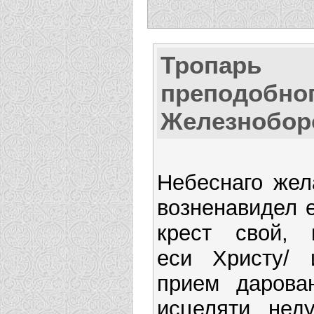
Тропарь
преподобно
Железнобор
Небеснаго жел
возненавидел е
крест свой, 
еси Христу/ 
прием дарован
исцеляти неду