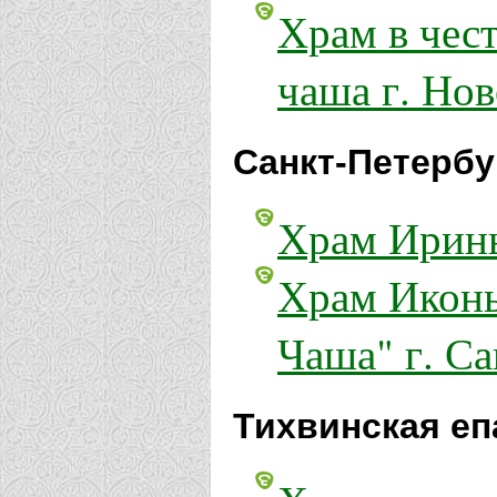
Храм в чес
чаша г. Но
Санкт-Петербу
Храм Ирины
Храм Иконы
Чаша" г. С
Тихвинская еп