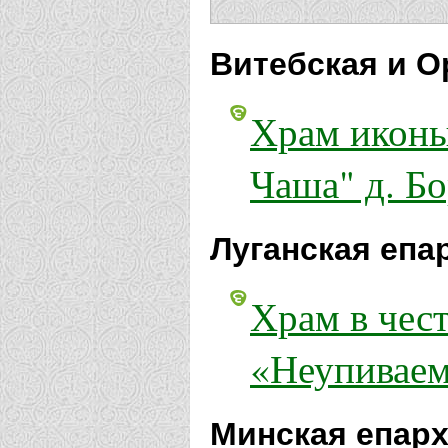
Витебская и О
Храм иконы
Чаша" д. Б
Луганская епа
Храм в чес
«Неупиваем
Минская епарх