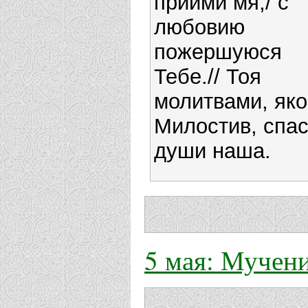
приими мя,/ с
любовию
пожершуюся
Тебе.// Тоя
молитвами, яко
Милостив, спа
души наша.
5 мая: Муче