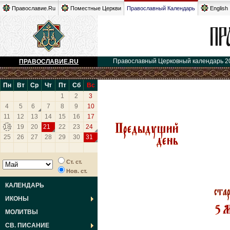
Православие.Ru
Поместные Церкви
Православный Календарь
English
Православный Церковный календарь 2
ПРАВОСЛАВИЕ.RU
Пн
Вт
Ср
Чт
Пт
Сб
Вс
1
2
3
4
5
6
7
8
9
10
11
12
13
14
15
16
17
18
19
20
21
22
23
24
25
26
27
28
29
30
31
Ст. ст.
Нов. ст.
КАЛЕНДАРЬ
ИКОНЫ
МОЛИТВЫ
СВ. ПИСАНИЕ