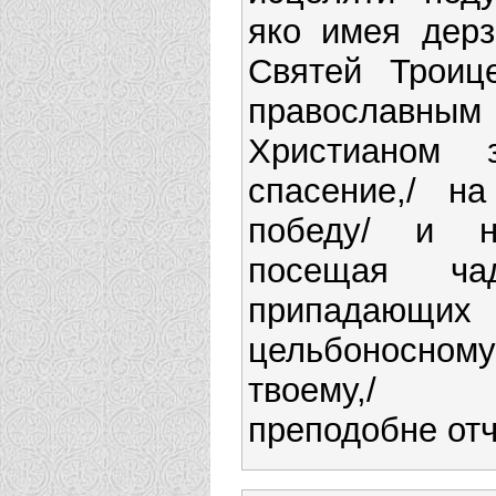
яко имея дерз
Святей Троице
православным
Христианом 
спасение,/ н
победу/ и н
посещая ча
припада
цельбоносн
твоему,/ 
преподобне отч