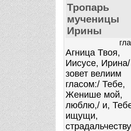
Тропарь
мученицы
Ирины
гла
Агница Твоя,
Иисусе, Ирина/
зовет велиим
гласом:/ Тебе,
Женише мой,
люблю,/ и, Теб
ищущи,
страдальчеству