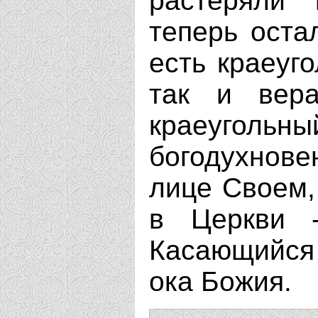
растеряли 
теперь оста
есть краеуг
так и вера
краеуголь
богодухнове
лице Своем,
в Церкви 
Касающийся
ока Божия.