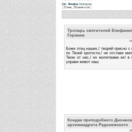
Тропарь святителей Епифания
Германа
г
Боже отец наших,/ творяй присно с
по Твоей кротости,/ не отстави ми
Твою от нас,/ но молитвами их/ в
управи живот наш.
Кондак преподобного Диониси
архимандрита Радонежского
г