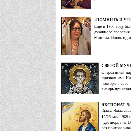
«ПОМНИТЬ И ЧТ
Еще в 1803 году был
духовного сословия
Минина. Вновь идея
СВЯТОЙ МУЧ
Очарованная на
призвал имя Ии
повторяла свое 
визирь приказал
ЭКСПОНАТ № 
Ирина Васильев
12/25 мая 1989 
чудотворца из В
раз приговарива