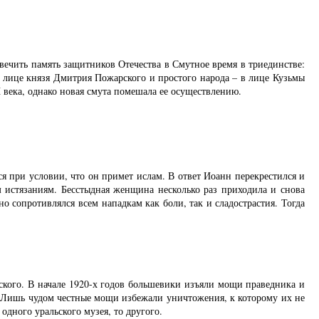
вечить память защитников Отечества в Смутное время в триединстве:
в лице князя Дмитрия Пожарского и простого народа – в лице Кузьмы
века, однако новая смута помешала ее осуществлению.
 при условии, что он примет ислам. В ответ Иоанн перекрестился и
 истязаниям. Бесстыдная женщина несколько раз приходила и снова
 сопротивлялся всем нападкам как боли, так и сладострастия. Тогда
ского. В начале 1920-х годов большевики изъяли мощи праведника и
т. Лишь чудом честные мощи избежали уничтожения, к которому их не
одного уральского музея, то другого.