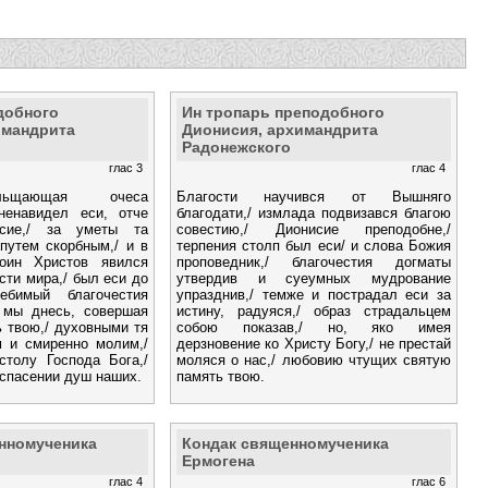
добного
Ин тропарь преподобного
имандрита
Дионисия, архимандрита
Радонежского
глас 3
глас 4
льщающая очеса
Благости научився от Вышняго
ненавидел еси, отче
благодати,/ измлада подвизався благою
исие,/ за уметы та
совестию,/ Дионисие преподобне,/
путем скорбным,/ и в
терпения столп был еси/ и слова Божия
оин Христов явился
проповедник,/ благочестия догматы
асти мира,/ был еси до
утвердив и суеумных мудрование
ебимый благочестия
упразднив,/ темже и пострадал еси за
 мы днесь, совершая
истину, радуяся,/ образ страдальцем
 твою,/ духовными тя
собою показав,/ но, яко имея
 и смиренно молим,/
дерзновение ко Христу Богу,/ не престай
столу Господа Бога,/
моляся о нас,/ любовию чтущих святую
 спасении душ наших.
память твою.
нномученика
Кондак священномученика
Ермогена
глас 4
глас 6