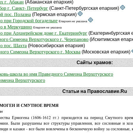
х г. Абакан
(Абаканская епархия)
ор г. Санкт- Петербург
(Санкт-Петербургская епархия)
й пос. Полазна
(Пермская епархия)
о при Городской богадельне
Епархия не указана
го в Меркушино
Епархия не указана
о при Архиерейском доме г. Екатеринбург
(Екатеринбургская 
ного Симеона Верхотурского г. Черепаново
(Искитимская епар
о пос. Шахта
(Новосибирская епархия)
дного Симеона Верхотурского г. Москва
(Московская епархия)
Сайты храмов:
рковь-школа во имя Праведного Симеона Верхотурского
имеона Верхотурского
Статьи на Православие.Ru
РМОГЕН И СМУТНОЕ ВРЕМЯ
ин
ества Ермогена (1606-1612 гг.) приходится на период Смутного врем
рмии. Были разрушены все структуры управления, все сословные и хозя
люди и казаки - все были вовлечены в бесконечную войну за сословные,