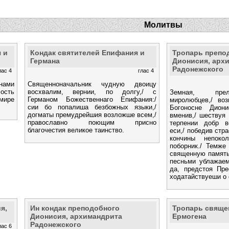
Молитвы
 и
Кондак святителей Епифания и
Тропарь препо
Германа
Дионисия, арх
Радонежского
лас 4
глас 4
 нами
Священноначальник чудную двоицу
лость
восхвалим, вернии, по долгу,/ с
Земная, пре
 мире
Германом Божественнаго Епифания:/
миролюбцев,/ воз
сии бо попалиша безбожных языки,/
Богоносне Дион
догматы премудрейшия возложше всем,/
вменив,/ шествуя 
православно поющим присно
терпении добр в
благочестия великое таинство.
еси,/ победив стр
кончины непокол
поборник./ Темже
священную память
песньми ублажаем
да, предстоя Пре
ходатайствуеши о
я,
Ин кондак преподобного
Тропарь свяще
Дионисия, архимандрита
Ермогена
Радонежского
лас 6