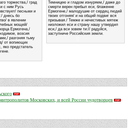
аго торжества,/ град
Темницею и гладом изнуряем,/ даже до
 и с ним Русь
смерти верен пребыл еси, блаженне
вствует/ песньми и
Ермогене,/ малодушие от сердец людей
/ днесь бо
твоих отгоняя/ и на общий подвиг вся
во/ в явлении
призывая./ Темже и нечестивых мятеж
елебных мощей/
низложил еси и страну нашу утвердил
ворца Ермогена,/
еси,/ да вси зовем ти:// радуйся,
ходимое, возсия
заступниче Российския земли.
ми,/ разгоняя тьму
д/ от вопиющих
с, яко предстатель
гене.
ьского
митрополитов Московских, и всей России чудотворцев