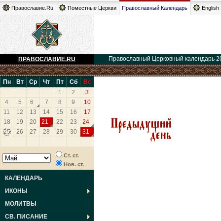
Православие.Ru
Поместные Церкви
Православный Календарь
English
Православный Церковный календарь 2
ПРАВОСЛАВИЕ.RU
Пн
Вт
Ср
Чт
Пт
Сб
Вс
1
2
3
4
5
6
7
8
9
10
11
12
13
14
15
16
17
18
19
20
21
22
23
24
25
26
27
28
29
30
31
Ст. ст.
Нов. ст.
КАЛЕНДАРЬ
ИКОНЫ
МОЛИТВЫ
СВ. ПИСАНИЕ