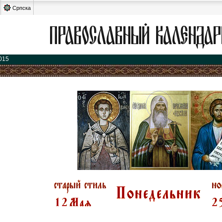
Српска
015