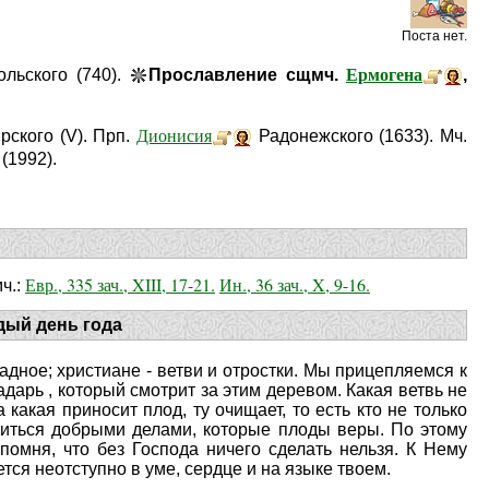
Поста нет.
Ермогена
ольского (740).
Прославление сщмч.
,
Дионисия
ирского (V). Прп.
Радонежского (1633). Мч.
(1992).
Евр., 335 зач., XIII, 17-21.
Ин., 36 зач., X, 9-16.
ч.:
дый день года
радное; христиане - ветви и отростки. Мы прицепляемся к
арь , который смотрит за этим деревом. Какая ветвь не
а какая приносит плод, ту очищает, то есть кто не только
гатиться добрыми делами, которые плоды веры. По этому
помня, что без Господа ничего сделать нельзя. К Нему
ся неотступно в уме, сердце и на языке твоем.