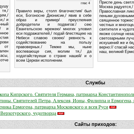
Приспе день светл
глас 4
душу
Москва радуется,/
тя,/
Правило веры, столп благочестия/ был
Православная лико
ем,/
еси, Богоносне Дионисие,/ явив в себе
пеньми духовными:
и,/ и
образ и пример/ преуспеяния
священное торжест
нный
добродетели и подвигов:/ сею
честных и многоц
,/ и
Евангельскою мрежею/ многих уловил
святителя и чудот
нное
еси подражателей,/ подай блестящею на
якоже солнце неза
естия
Небеси славою своею/ ревность к
светозарными луча
рови
содействованию на пользу
искушений же и бе
и от
правоверных./ Темже мы, ныне
верно:// спасай на
ален
воспевающе сия, молим тя,/ да
наш, великий Ермо
асы,
ходатайствуеши о стране нашей/ и о
 отче
всем Церкви исполнении.
Службы
скопа Кипрского. Святителя Германа, патриарха Константинопол
тины. Святителей Петра, Алексия, Ионы, Филиппа и Ермогена, 
еника Ермогена, патриарха Московского и всея Руси
 Верхотурского, чудотворца
Сайты приходов: