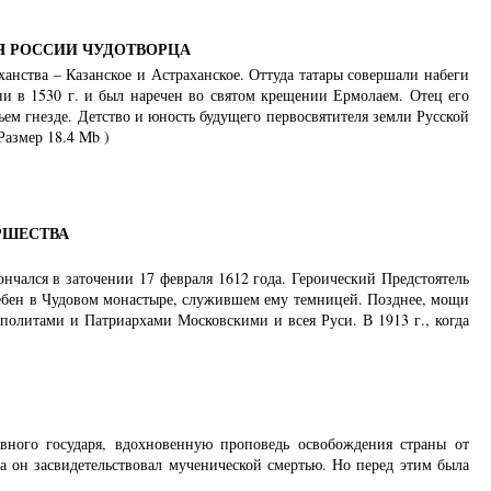
Я РОССИИ ЧУДОТВОРЦА
анства – Казанское и Астраханское. Оттуда татары совершали набеги
ни в 1530 г. и был наречен во святом крещении Ермолаем. Отец его
ем гнезде. Детство и юность будущего первосвятителя земли Русской
Размер 18.4 Mb )
РШЕСТВА
чался в заточении 17 февраля 1612 года. Героический Предстоятель
ребен в Чудовом монастыре, служившем ему темницей. Позднее, мощи
олитами и Патриархами Московскими и всея Руси. В 1913 г., когда
вного государя, вдохновенную проповедь освобождения страны от
а он засвидетельствовал мученической смертью. Но перед этим была