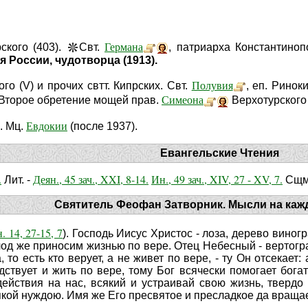
Германа
рского (403).
Свт.
, патриарха Константиноп
 России, чудотворца (1913).
Полувия
ого (V) и прочих свтт. Кипрских. Свт.
, еп. Ринок
Симеона
. Второе обретение мощей прав.
Верхотурского 
Евдокии
. Мц.
(после 1937).
Евангельские Чтения
.
Деян., 45 зач., XXI, 8-14.
Ин., 49 зач., XIV, 27 - XV, 7.
Лит. -
Сщм
Святитель Феофан Затворник. Мысли на каж
. 14, 27-15, 7
). Господь Иисус Христос - лоза, дерево виног
од же приносим жизнью по вере. Отец Небесный - вертоград
 то есть кто верует, а не живет по вере, - ту Он отсекает: 
рдствует и жить по вере, тому Бог всячески помогает бо
ействия на нас, всякий и устраивай свою жизнь, твердо 
якой нуждою. Имя же Его пресвятое и пресладкое да вращает