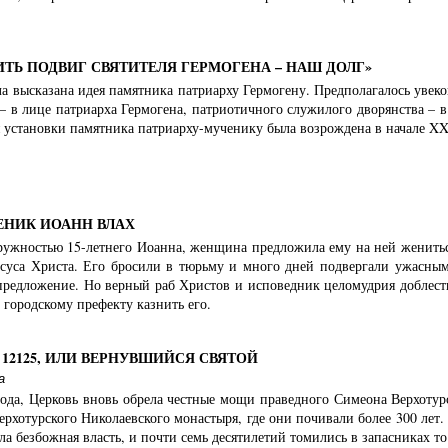
ИТЬ ПОДВИГ СВЯТИТЕЛЯ ГЕРМОГЕНА – НАШ ДОЛГ»
а высказана идея памятника патриарху Гермогену. Предполагалось увеко
 – в лице патриарха Гермогена, патриотичного служилого дворянства – 
 установки памятника патриарху-мученику была возрождена в начале XX 
ЕНИК ИОАНН ВЛАХ
ружностью 15-летнего Иоанна, женщина предложила ему на ней жениться
суса Христа. Его бросили в тюрьму и много дней подвергали ужасным
предложение. Но верный раб Христов и исповедник целомудрия доблестно
 городскому префекту казнить его.
12125, ИЛИ ВЕРНУВШИЙСЯ СВЯТОЙ
а
года, Церковь вновь обрела честные мощи праведного Симеона Верхотур
ерхотурского Николаевского монастыря, где они почивали более 300 ле
ла безбожная власть, и почти семь десятилетий томились в запасниках то 