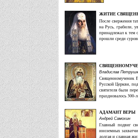
ЖИТИЕ СВЯЩЕНН
После свержения тат
на Русь, грабили, 
принадлежал к тем о
прошли среди суровы
СВЯЩЕННОМУЧЕН
Владислав Петруш
Священномученик Ер
Русской Церкви, по
святителя были пер
праздновалось 300-
АДАМАНТ ВЕРЫ
Андрей Самохин
Главный подвиг св
иноземных захватчи
долгая и славная жи