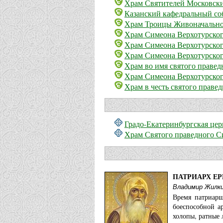
Храм Святителей Московски
Казанский кафедральный соб
Храм Троицы Живоначально
Храм Симеона Верхотурског
Храм Симеона Верхотурско
Храм Симеона Верхотурског
Храм во имя святого правед
Храм Симеона Верхотурског
Храм в честь святого праве
Градо-Екатеринбургская це
Храм Святого праведного С
ПАТРИАРХ Е
Владимир Жилк
Время патриарш
боеспособной а
холопы, ратные 