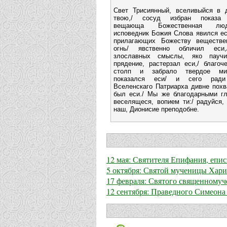
Свет Трисиянный, вселивыйся в 
твою,/ сосуд избран показа 
вещающа Божественная люд
исповедник Божия Слова явился ес
прилагающих Божеству веществе
огнь/ явственно обличил еси
злославных смыслы, яко паучи
прядение, растерзал еси,/ благоч
столп и забрало твердое ми
показался еси/ и сего рад
Вселенскаго Патриарха дивне похв
был еси./ Мы же благодарными гл
веселящеся, вопием ти:/ радуйся,
наш, Дионисие преподобне.
12 мая: Святителя Епифания, епи
5 октября: Святой мученицы Хари
17 февраля: Святого священномуч
12 сентября: Праведного Симеона