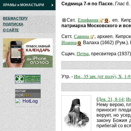
Седмица 7-я по Пасхе.
Глас 6.
ХРАМЫ
и
МОНАСТЫРИ
ВЕБМАСТЕРУ
Епифания
Свт.
, еп. Кип
ПОДПИСКА
патриарха Московского и всея
О САЙТЕ
Савина
Свтт.
, архиеп. Кипрск
Иоанна
Валаха (1662) (Рум.)
Петра
Сщмч.
, пресвитера (1937)
Ин., 35 зач. (от полу́), X, 1-9
Утр. -
Дея. 21, 8-14
Ин
(
;
Нему верою, пл
приносит плода,
верует, но усе
закону Божия д
прибегай со вс