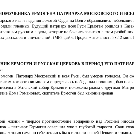
ОМУЧЕНИКА ЕРМОГЕНА ПАТРИАРХА МОСКОВСКОГО И ВСЕ
арского ига и падения Золотой Орды на Волге образовались небольшие х
уводили пленных. Будущий патриарх всея Руси Ермоген родился в Каза
тважным русским людям, которые не боялись селиться в этом разбойничь
х рассказов и впечатлений. (MP3 файл. Продолжительность 38:12 мин. 
ИК ЕРМОГЕН И РУССКАЯ ЦЕРКОВЬ В ПЕРИОД ЕГО ПАТРИА
ко
моген, Патриарх Московский и всея Руси, был уморен голодом. Он скон
двигом которого во многом определялась победа над поляками, был пог
енесены в Успенский собор Кремля и положены рядом с другими Митроп
летие Дома Романовых, святитель Ермоген был канонизирован.
оей жизни – твердое противостояние воцарению над Россией иносла
ков – патриарх Гермоген совершил уже в глубокой старости. Свои слов
знь, которая сама по себе осталась бы в истории нашей Церкви и страны.