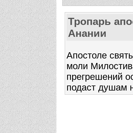
Тропарь апо
Анании
Апостоле святы
моли Милостива
прегрешений ос
подаст душам 