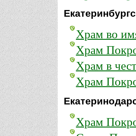
Екатеринбургс
Храм во им
Храм Покро
Храм в чес
Храм Покро
Екатеринодарс
Храм Покро