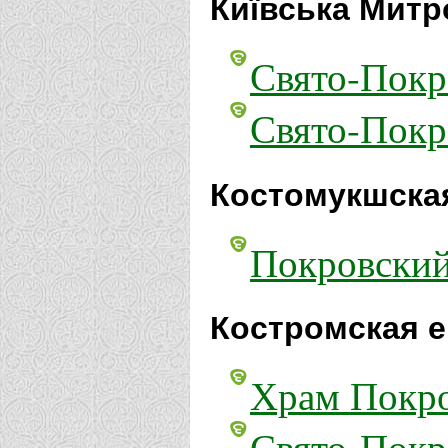
Київська Митр
Свято-Покр
Свято-Покр
Костомукшская
Покровский
Костромская е
Храм Покро
Свято-Покр