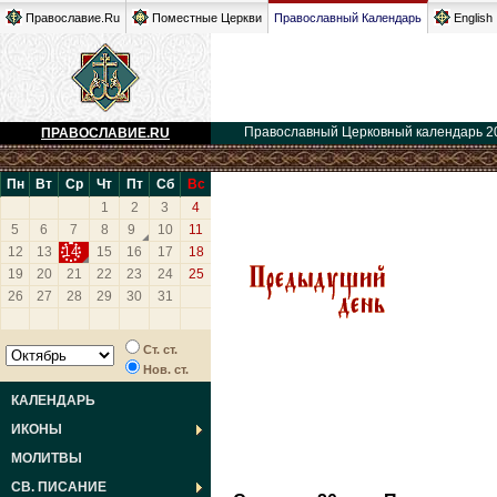
Православие.Ru
Поместные Церкви
Православный Календарь
English
Православный Церковный календарь 2
ПРАВОСЛАВИЕ.RU
Пн
Вт
Ср
Чт
Пт
Сб
Вс
1
2
3
4
5
6
7
8
9
10
11
12
13
14
15
16
17
18
19
20
21
22
23
24
25
26
27
28
29
30
31
Ст. ст.
Нов. ст.
КАЛЕНДАРЬ
ИКОНЫ
МОЛИТВЫ
СВ. ПИСАНИЕ