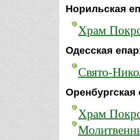
Норильская еп
Храм Покро
Одесская епар
Свято-Никол
Оренбургская 
Храм Покро
Молитвенны