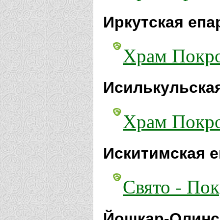
Иркутская епа
Храм Покро
Исилькульская
Храм Покро
Искитимская е
Свято - По
Йошкар-Олинск