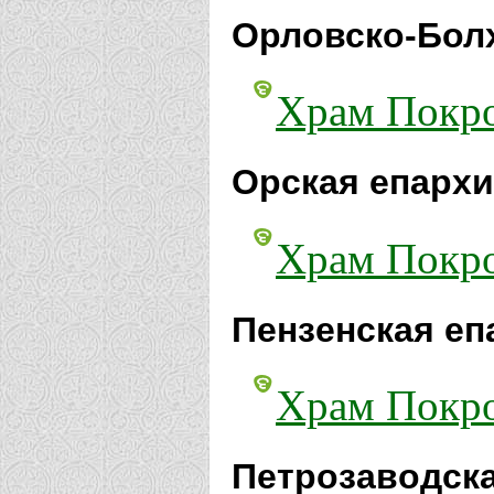
Орловско-Болх
Храм Покро
Орская епархи
Храм Покро
Пензенская еп
Храм Покро
Петрозаводска