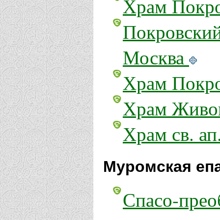
Храм Покро
Покровский
Москва
Храм Покро
Храм Живон
Храм св. ап
Муромская еп
Спасо-прео