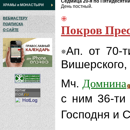
Седмица 20-я по Пятидесятн
ХРАМЫ
и
МОНАСТЫРИ
День постный.
ВЕБМАСТЕРУ
Покров Пре
ПОДПИСКА
О САЙТЕ
Ап. от 70-
Вишерского, 
Домнина
Мч.
с ним 36-ти
Господня и 