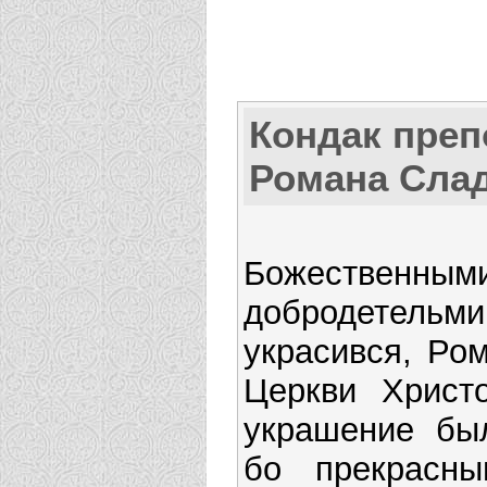
Кондак преп
Романа Сла
Божественным
добродетельми
украсився, Ром
Церкви Христо
украшение был
бо прекрасны