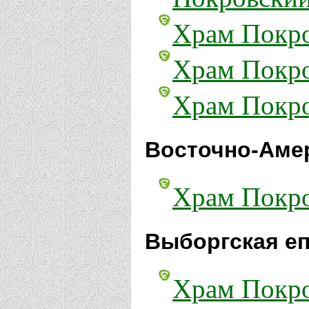
Храм Покро
Храм Покро
Храм Покро
Восточно-Амер
Храм Покро
Выборгская еп
Храм Покро