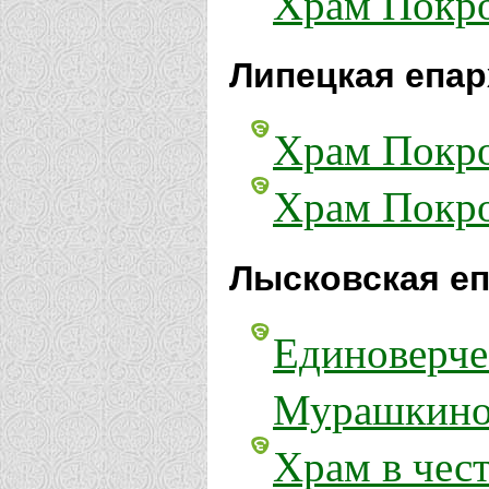
Храм Покро
Липецкая епар
Храм Покро
Храм Покро
Лысковская еп
Единоверче
Мурашкин
Храм в чес