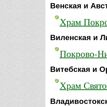
Венская и Авс
Храм Покро
Виленская и Л
Покрово-Ни
Витебская и О
Храм Свято
Владивостокск