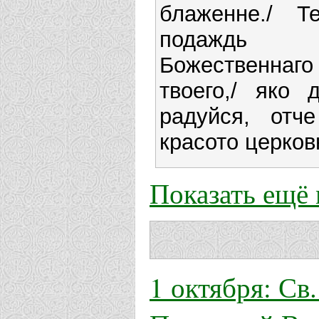
блаженне./ Т
подаждь 
Божественна
твоего,/ яко 
радуйся, отче
красото церков
Показать ещё
1 октября: Св