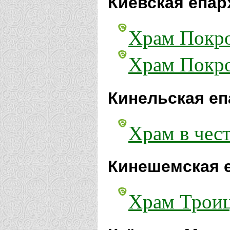
Киевская епар
Храм Покро
Храм Покро
Кинельская еп
Храм в чес
Кинешемская 
Храм Троиц