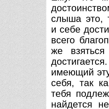
достоинст
слыша это,
и себе дости
всего благо
же взяться
достигаетс
имеющий эту
себя, так к
тебя подле
найдется н