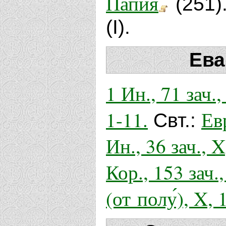
Папия
(251)
(I).
Ева
1 Ин., 71 зач., 
1-11.
Евр
Свт.:
Ин., 36 зач., X
Кор., 153 зач.,
(от полу́), X, 