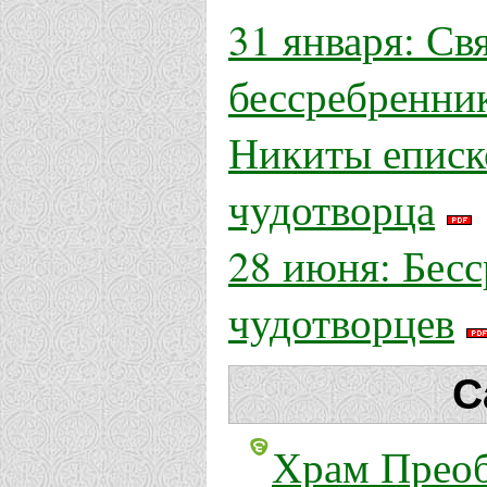
31 января: Св
бессребренник
Никиты еписк
чудотворца
28 июня: Бес
чудотворцев
С
Храм Преоб