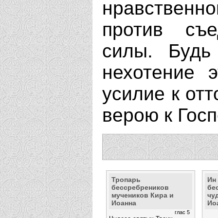
нравственн
против съ
силы. Будь
нехотение э
усилие к отт
верою к Госп
Тропарь
Ин
бессребреников
бе
мучеников Кира и
чу
Иоанна
Ио
глас 5