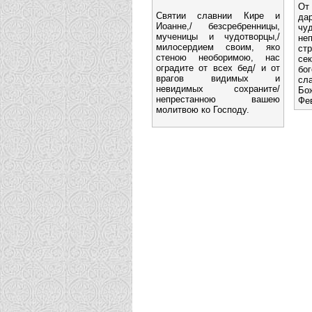
От
Святии славнии Кире и
дар
Иоанне,/ безсребренницы,
чу
мученицы и чудотворцы,/
неп
милосердием своим, яко
ст
стеною необоримою, нас
се
оградите от всех бед/ и от
бо
врагов видимых и
сла
невидимых сохраните/
Бо
непрестанною вашею
Фе
молитвою ко Господу.