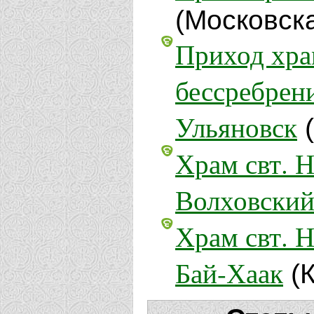
(Московска
Приход хра
бессребрени
Ульяновск
(
Храм свт. Н
Волховски
Храм свт. Н
Бай-Хаак
(К