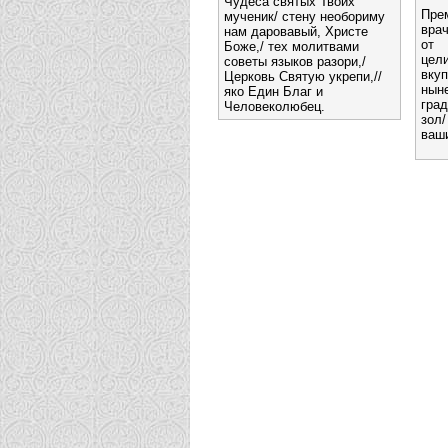
Чудеса святых Твоих
Пр
мученик/ стену необориму
вра
нам даровавый, Христе
от 
Боже,/ тех молитвами
цел
советы языков разори,/
вку
Церковь Святую укрепи,//
нын
яко Един Благ и
гра
Человеколюбец.
зол
ваш