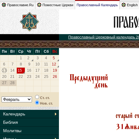
Православие.Ru
Поместные Церкви
Православный Календарь
English
Православный Церковный календарь 2
Пн
Вт
Ср
Чт
Пт
Сб
Вс
1
2
3
4
5
6
7
8
9
10
11
12
13
14
15
16
17
18
19
20
21
22
23
24
25
26
27
28
Ст. ст.
Нов. ст.
Календарь
Библия
Молитвы