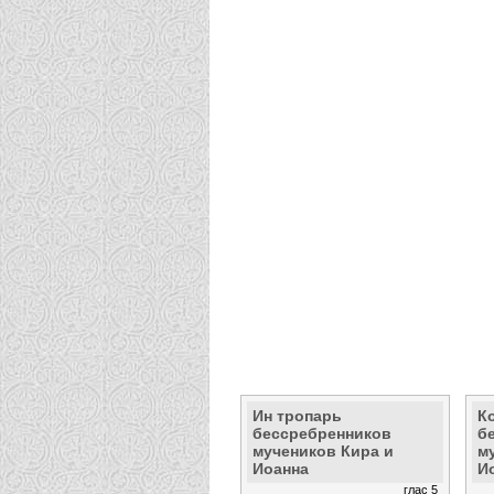
Ин тропарь
К
бессребренников
б
мучеников Кира и
м
Иоанна
И
глас 5