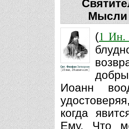
Святите
Мысли 
1 Ин. 
(
блуд
возвр
добры
Иоанн воо
удостоверяя,
когда явитс
Ему. Что м