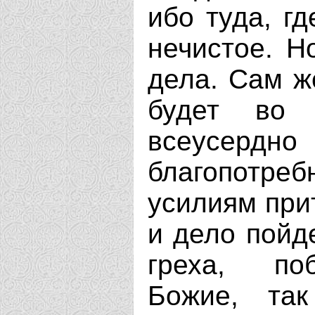
ибо туда, гд
нечистое. Н
дела. Сам ж
будет во 
всеусердно
благопотр
усилиям прит
и дело пойде
греха, по
Божие, так