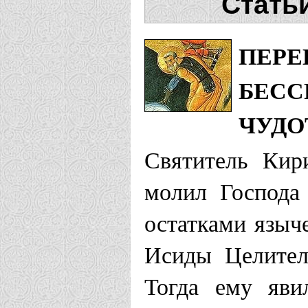
Стать
ПЕРЕ
БЕСС
ЧУДО
Святитель Кир
молил Господа
остатками языч
Исиды Целител
Тогда ему яви