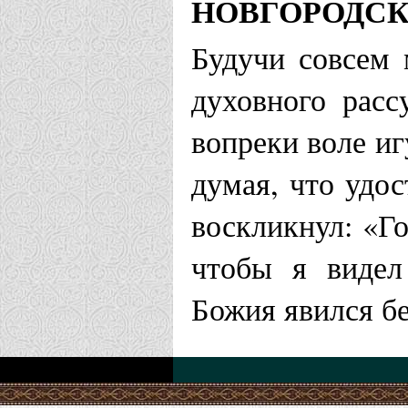
НОВГОРОДС
Будучи совсем
духовного расс
вопреки воле иг
думая, что удо
воскликнул: «Го
чтобы я видел
Божия явился бе