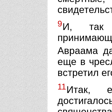
свидетельст
9
И, так 
принима
Авраама д
еще в чрес
встретил ег
11
Итак, 
достигалос
священств