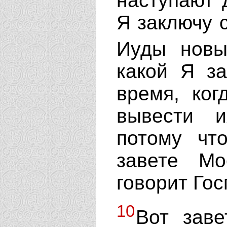
наступают д
Я заключу 
Иуды новы
какой Я з
время, ког
вывести и
потому чт
завете М
говорит Гос
10
Вот заве