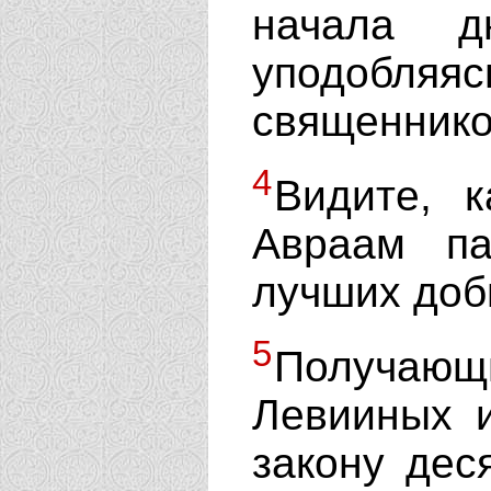
начала д
уподобляя
священнико
4
Видите, к
Авраам па
лучших доб
5
Получающ
Левииных и
закону дес