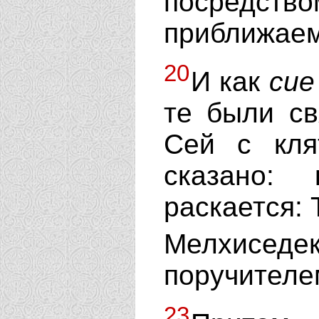
посред
приближаемс
20
И как
сие
те были св
Сей с кля
сказано:
раскается: 
Мелхиседе
поручителе
23