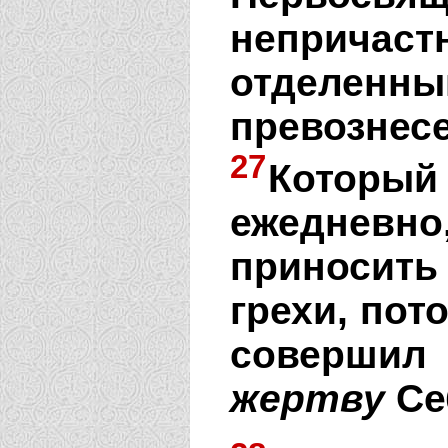
непричас
отделен
превозн
27
Котор
ежедневно,
приносить
грехи, пот
совершил
жертву
Се