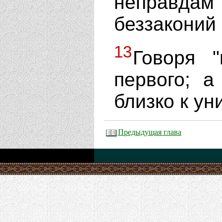
неправда
беззаконий 
13
Говоря "
первого; 
близко к у
Предыдущая глава