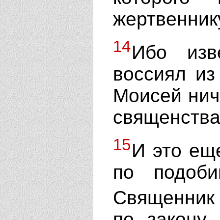
жертвенник
14
Ибо изв
воссиял из
Моисей нич
священства
15
И это ещ
по подоби
Священник
по закону 