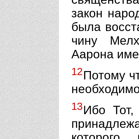
закон наро
была восст
чину Мел
Аарона име
12
Потому ч
необходимо
13
Ибо Тот,
принадле
которого