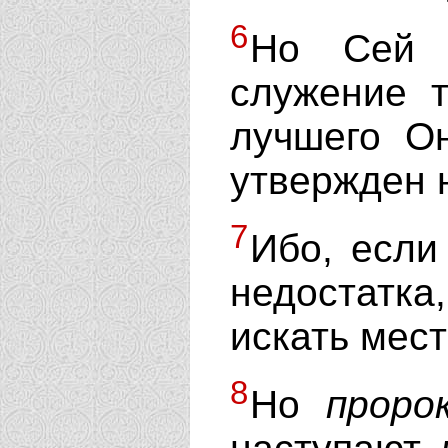
6
Но Се
служение 
лучшего Он
утвержден 
7
Ибо, есл
недостатк
искать мест
8
Но
пророк