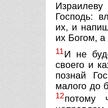
Израилеву
Господь: 
их, и напиш
их Богом, а
11
И не буд
своего и ка
познай Гос
малого до б
12
потому 