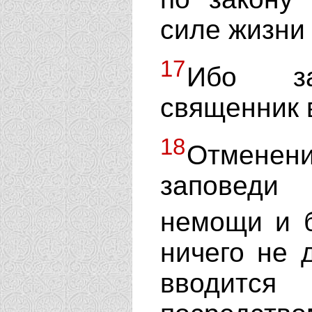
силе жизни
17
Ибо зас
священник 
18
Отмене
заповеди
немощи и 
ничего не 
вводитс