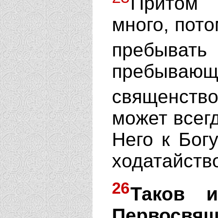
Притом 
много, пото
пребыват
пребыва
священств
может всег
Него к Богу
ходатайство
26
Таков 
Первос