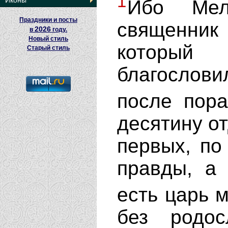
1
Иконы
Ибо Мел
Праздники и посты
священник
2026
в
году.
Новый стиль
который
Старый стиль
благослов
после пор
десятину от
первых, п
правды, а
есть царь 
без родо