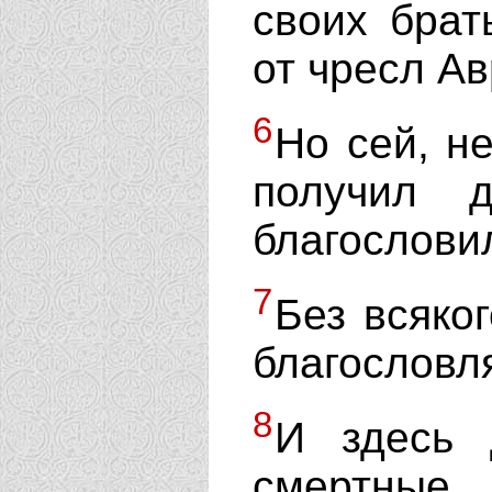
своих брат
от чресл А
6
Но сей, н
получил 
благослови
7
Без всяко
благословл
8
И здесь 
смертные,