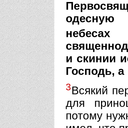
Первосвящ
одесную 
небесах
священнод
и скинии и
Господь, а
3
Всякий пе
для прино
потому нуж