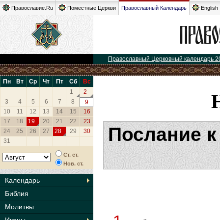
Православие.Ru
Поместные Церкви
Православный Календарь
English
Православный Церковный календарь 2
Пн
Вт
Ср
Чт
Пт
Сб
Вс
1
2
3
4
5
6
7
8
9
10
11
12
13
14
15
16
17
18
19
20
21
22
23
Послание к
24
25
26
27
28
29
30
31
Ст. ст.
Нов. ст.
Календарь
Библия
Молитвы