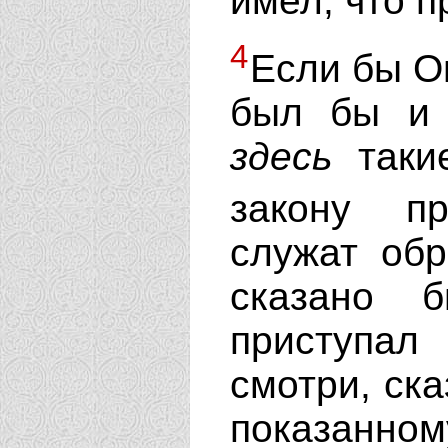
имел, что п
4
Если бы Он
был бы и 
здесь
такие
закону п
служат обр
сказано 
приступа
смотри, ска
показанному