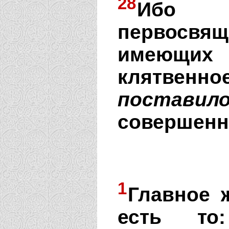
28
Ибо з
первосвя
имеющи
клятвен
поставил
совершенн
1
Главное 
есть то