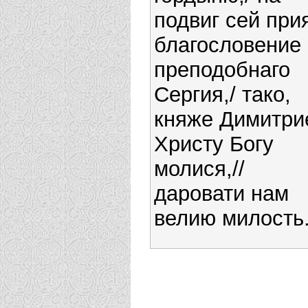
подвиг сей при
благословение
преподобнаго
Сергия,/ тако,
княже Димитрие
Христу Богу
молися,//
даровати нам
велию милость