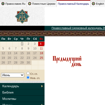
Православие.Ru
Поместные Церкви
Православный Календарь
English
Православный Церковный календарь 2
Пн
Вт
Ср
Чт
Пт
Сб
Вс
1
2
3
4
5
6
7
8
9
10
11
12
13
14
15
16
17
18
19
20
21
22
23
24
25
26
27
28
29
30
Ст. ст.
Нов. ст.
Календарь
Библия
Молитвы