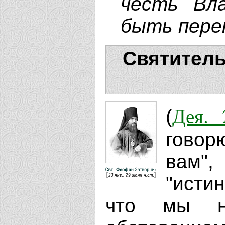
честь Вл
быть пере
Святитель
Дея. 
(
говор
вам",
"исти
что мы н