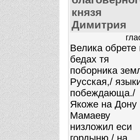
князя
Димитрия
гла
Велика обрете 
бедах тя
поборника зем
Русская,/ язык
побеждающа./
Якоже на Дону
Мамаеву
низложил еси
гордыню,/ на