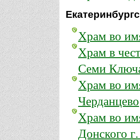
Екатеринбургс
Храм во им
Храм в чес
Семи Ключа
Храм во им
Черданцево
Храм во им
Донского г.