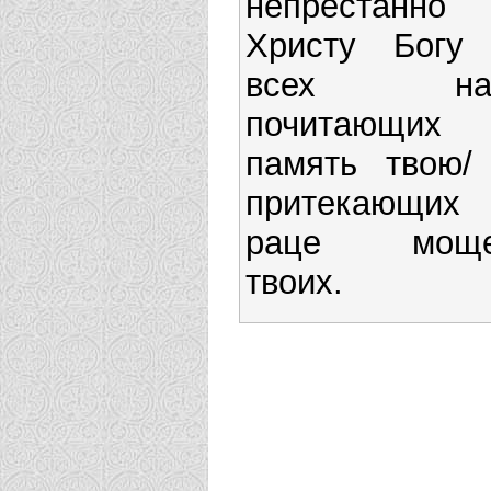
непрестанно
Христу Богу
всех нас
почитающих
память твою/
притекающих
раце мощ
твоих.