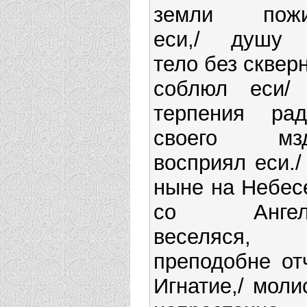
земли пож
еси,/ душу
тело без сквер
соблюл еси/
терпения рад
своего мз
восприял еси./
ныне на Небес
со Ангел
веселяся,
преподобне от
Игнатие,/ моли