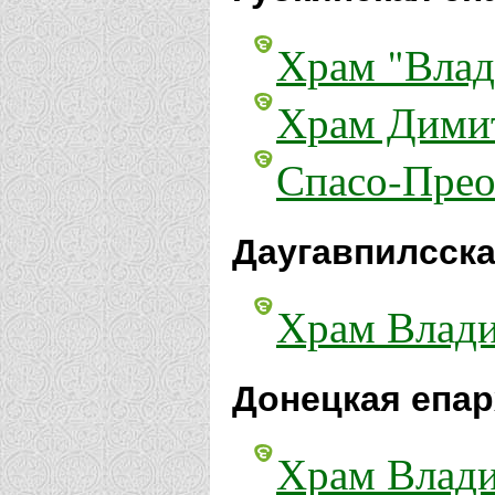
Храм "Влад
Храм Димит
Спасо-Прео
Даугавпилсска
Храм Влади
Донецкая епар
Храм Влади