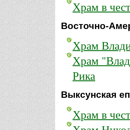
Храм в чес
Восточно-Амер
Храм Влади
Храм "Влад
Рика
Выксунская еп
Храм в чес
Храм Никол