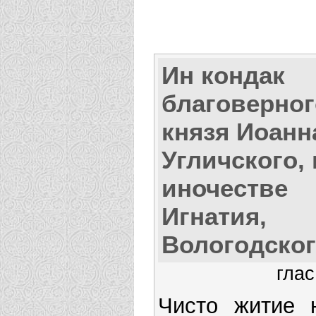
Ин кондак
благоверног
князя Иоанн
Угличского, 
иночестве
Игнатия,
Вологодско
глас
Чисто житие 