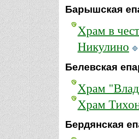
Барышская еп
Храм в чес
Никулино
Белевская епа
Храм "Влад
Храм Тихон
Бердянская еп