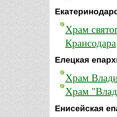
Екатеринодарс
Храм свято
Крансодара
Елецкая епарх
Храм Влади
Храм "Влад
Енисейская еп