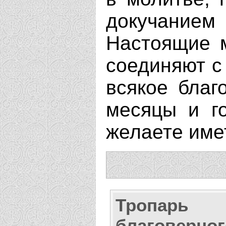
докучанием 
Настоящие м
соединяют с
всякое благ
месяцы и го
желаете имет
Тропарь
благоверног