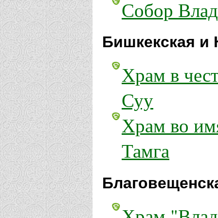
Собор Влад
Бишкекская и 
Храм в чес
Суу
Храм во им
Тамга
Благовещенска
Храм "Влад