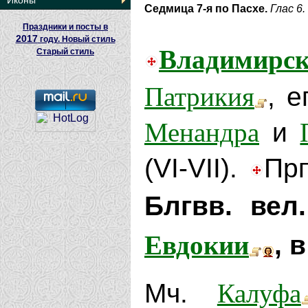
Иконы
Седмица 7-я по Пасхе.
Глас 6.
Праздники и посты в
2017
году. Новый стиль
Владимирс
Старый стиль
Патрикия
, 
Менандра
и
(VI-VII).
Пр
Блгвв. вел
Евдокии
, 
Калуфа
Мч.