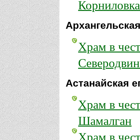
Корниловка
Архангельская
Храм в чес
Северодвин
Астанайская е
Храм в чес
Шамалган
Храм в чес