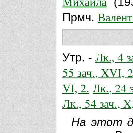
Михаила
(19
Валент
Прмч.
Лк., 4 з
Утр. -
55 зач., XVI, 
VI, 2.
Лк., 24 
Лк., 54 зач., X
На этот д