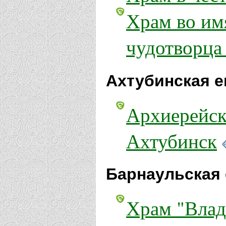
Храм во им
чудотворца
Ахтубинская е
Архиерейск
Ахтубинск
Барнаульская 
Храм "Влад