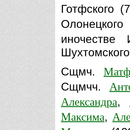
Готфского (
Олонецкого
иночестве 
Шухтомского 
Матф
Сщмч.
Ант
Сщмчч.
Александра
,
Максима
Але
,