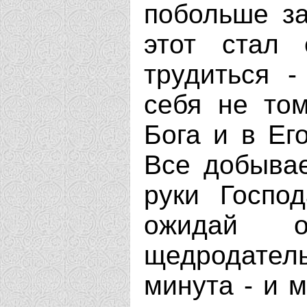
побольше за
этот стал
трудиться -
себя не том
Бога и в Ег
Все добывае
руки Госпо
ожидай о
щедродател
минута - и м