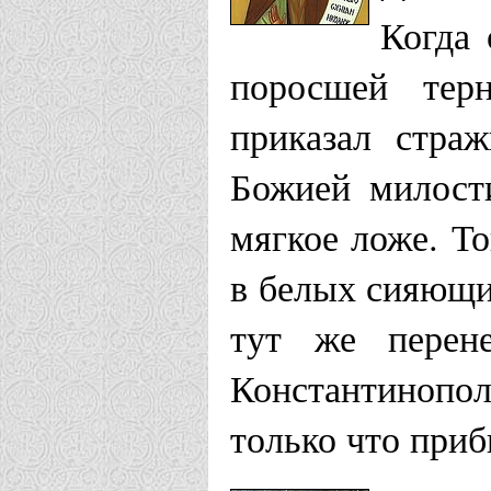
Когда 
поросшей терн
приказал стра
Божией милост
мягкое ложе. Т
в белых сияющи
тут же перен
Константинопо
только что при