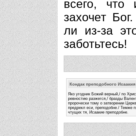
всего, что
захочет Бог
ли из-за эт
заботьтесь!
Кондак преподобного Исаакия
Яко угодник Божий верный,/ по Хри
ревностию разжегся,/ бразды Вален
пророчески тому о затворении Церк
предрекл еси, преподобне./ Темже п
чтущих тя, Исаакие преподобне.