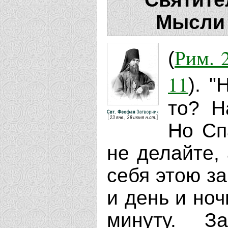
Мысли 
Рим. 2
(
11
). "
то? Н
Но Сп
не делайте, 
себя этою за
и день и ноч
минуту. З