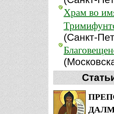
Храм во им
Тримифунтс
(Санкт-Пе
Благовещен
(Московск
Стать
ПРЕП
ДАЛМ