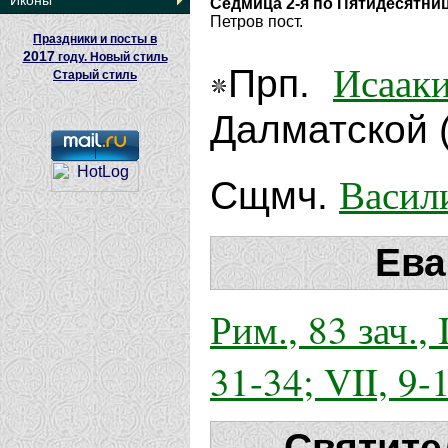
Иконы
Седмица 2-я по Пятидесятни
Петров пост.
Праздники и посты в
2017
году. Новый стиль
Исаак
Прп.
Старый стиль
Далматской (
Васил
Сщмч.
Ева
Рим., 83 зач., I
31-34; VII, 9-
Святите