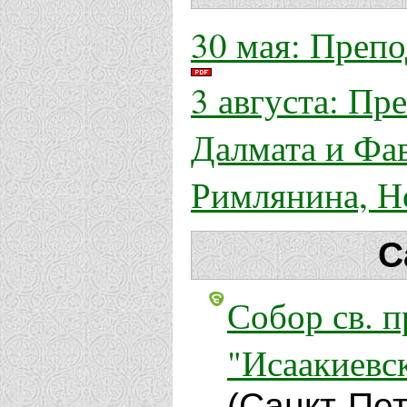
30 мая: Преп
3 августа: Пр
Далмата и Фа
Римлянина, Н
С
Собор св. п
"Исаакиевс
(Санкт-Пе