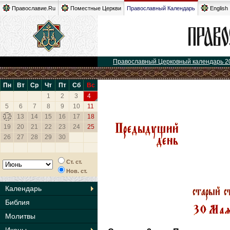
Православие.Ru
Поместные Церкви
Православный Календарь
English
Православный Церковный календарь 2
Пн
Вт
Ср
Чт
Пт
Сб
Вс
1
2
3
4
5
6
7
8
9
10
11
12
13
14
15
16
17
18
19
20
21
22
23
24
25
26
27
28
29
30
Ст. ст.
Нов. ст.
Календарь
Библия
Молитвы