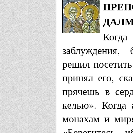
ПРЕП
ДАЛМ
Когда
заблуждения, 
решил посетить
принял его, ск
прячешь в сер
келью». Когда 
монахам и мир
«Берегитесь, 