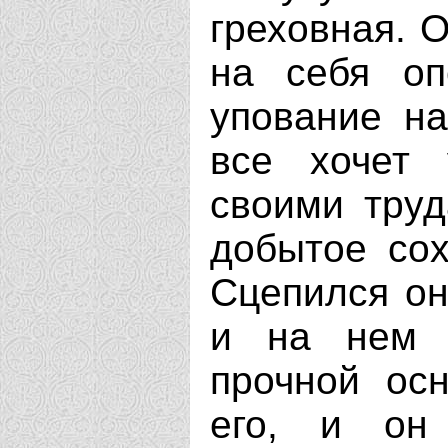
греховная. О
на себя оп
упование н
все хочет 
своими труд
добытое сох
Сцепился он
и на нем п
прочной ос
его, и он