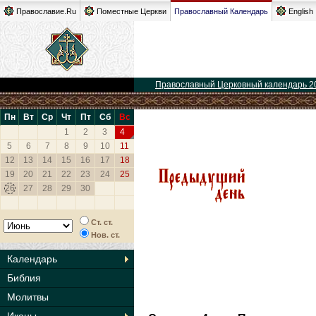
Православие.Ru
Поместные Церкви
Православный Календарь
English
Православный Церковный календарь 2
Пн
Вт
Ср
Чт
Пт
Сб
Вс
1
2
3
4
5
6
7
8
9
10
11
12
13
14
15
16
17
18
19
20
21
22
23
24
25
26
27
28
29
30
Ст. ст.
Нов. ст.
Календарь
Библия
Молитвы