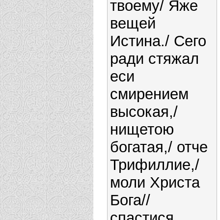
твоему/ Яже
вещей
Истина./ Сего
ради стяжал
еси
смирением
высокая,/
нищетою
богатая,/ отче
Трифиллие,/
моли Христа
Бога//
спастися