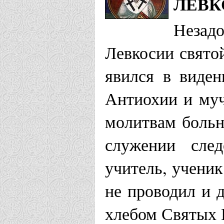
ЛЕВК
Незад
Левкосии свято
явился в виде
Антиохии и му
молитвам больн
служении сле
учитель, учени
не проводил и д
хлебом Святых 