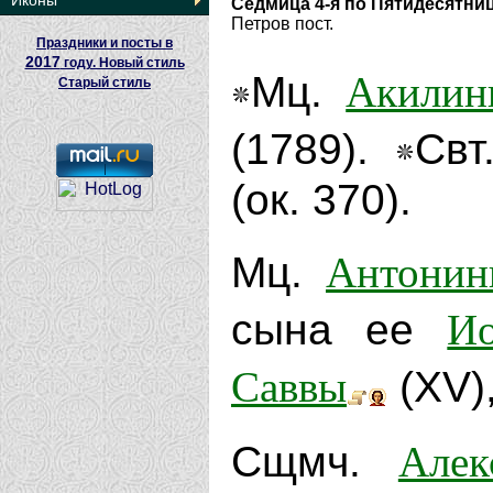
Иконы
Седмица 4-я по Пятидесятни
Петров пост.
Праздники и посты в
2017
году. Новый стиль
Акилин
Мц.
Старый стиль
(1789).
Св
(ок. 370).
Антони
Мц.
Ио
сына ее
Саввы
(XV)
Алек
Сщмч.