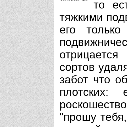
то ес
тяжкими подв
его только
подвижниче
отрицается 
сортов удаля
забот что о
плотских: 
роскошеств
"прошу тебя,