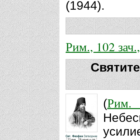
(1944).
Рим., 102 зач.,
Святите
Рим.
(
Небес
усили