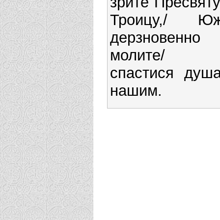
зрите Пресвят
Троицу,/ Ю
дерзновенно
молите/
спастися душ
нашим.