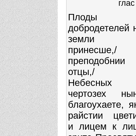
глас
Плоды
добродетелей 
земли
принесше,/
преподобнии
отцы,/ 
Небесных
чертозех ны
благоухаете, я
райстии цвети
и лицем к ли