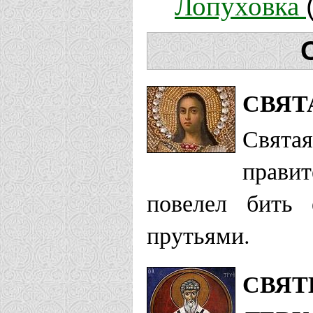
Лопуховка
СВЯТ
Святая
прави
повелел бить
прутьями.
СВЯТ