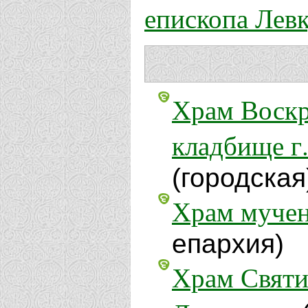
епископа Лев
Храм Воскр
кладбище г
(городская
Храм муче
епархия)
Храм Святи