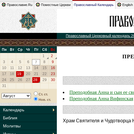
Православие.Ru
Поместные Церкви
Православный Календарь
English
Православный Церковный календарь 2
Пн
Вт
Ср
Чт
Пт
Сб
Вс
ПР
1
2
3
4
5
6
8
9
7
10
11
12
13
14
15
16
17
18
19
20
21
22
23
24
25
26
27
28
29
30
31
Преподобная Анна и сын ее св
Ст. ст.
Преподобная Анна Вифинская
Нов. ст.
Календарь
Библия
Храм Святителя и Чудотворца 
Молитвы