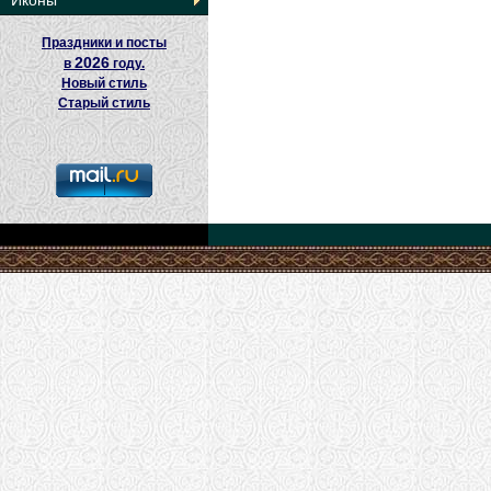
Иконы
Праздники и посты
2026
в
году.
Новый стиль
Старый стиль