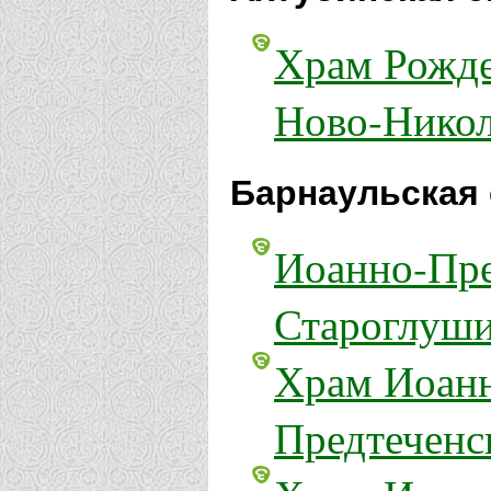
Храм Рожде
Ново-Никол
Барнаульская 
Иоанно-Пре
Староглуш
Храм Иоанн
Предтеченс