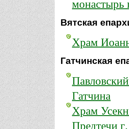
монастырь 
Вятская епарх
Храм Иоанн
Гатчинская еп
Павловский
Гатчина
Храм Усекн
Предтечи г.