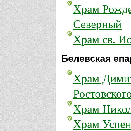
Храм Рожде
Северный
Храм св. И
Белевская епа
Храм Димит
Ростовского
Храм Никол
Храм Успен