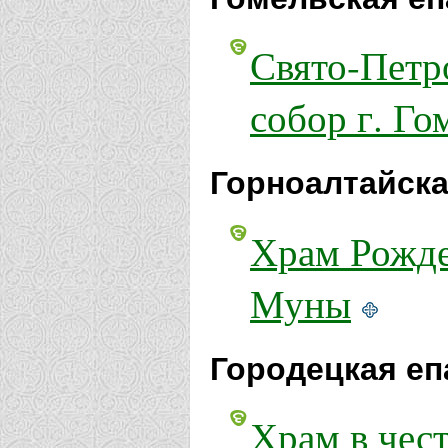
Свято-Петр
собор г. Го
Горноалтайска
Храм Рожде
Муны
Городецкая еп
Храм в чес