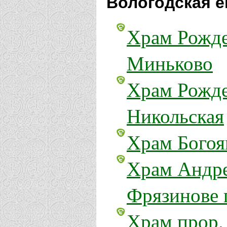
Вологодская е
Храм Рожде
Миньково
Храм Рожде
Никольская
Храм Богоя
Храм Андре
Фрязинове 
Храм прор.