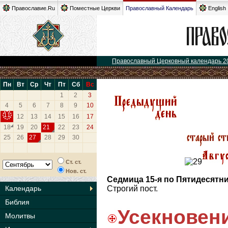
Православие.Ru
Поместные Церкви
Православный Календарь
English
Православный Церковный календарь 2
Пн
Вт
Ср
Чт
Пт
Сб
Вс
1
2
3
4
5
6
7
8
9
10
11
12
13
14
15
16
17
18
19
20
21
22
23
24
25
26
27
28
29
30
Ст. ст.
Нов. ст.
Седмица 15-я по Пятидесятн
Календарь
Строгий пост.
Библия
Усекнов
Молитвы