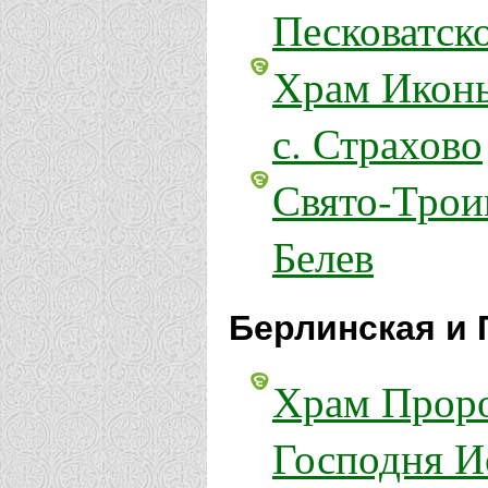
Песковатск
Храм Иконы
с. Страхово
Свято-Трои
Белев
Берлинская и 
Храм Проро
Господня И