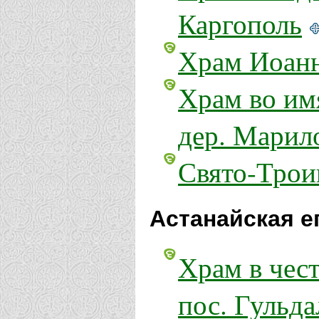
Каргополь
Храм Иоанн
Храм во им
дер. Марил
Свято-Трои
Астанайская е
Храм в чес
пос. Гульда