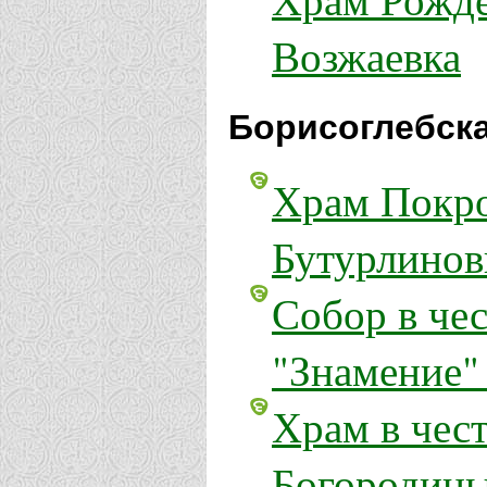
Возжаевка
Борисоглебска
Храм Покро
Бутурлинов
Собор в че
"Знамение" 
Храм в чес
Богородицы