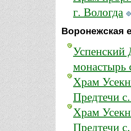
г. Вологда
Воронежская е
Успенский 
монастырь 
Храм Усекн
Предтечи с
Храм Усекн
Предтечи с