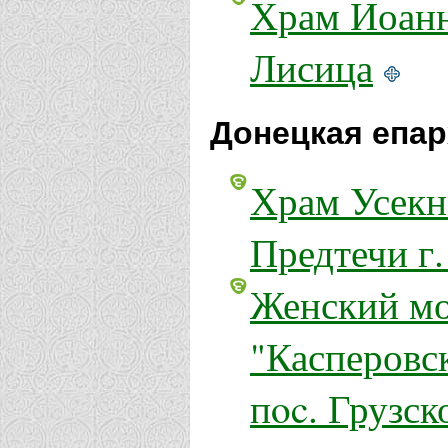
Храм Иоанн
Лисица
Донецкая епар
Храм Усекн
Предтечи г
Женский мо
"Касперовс
пoc. Грузс