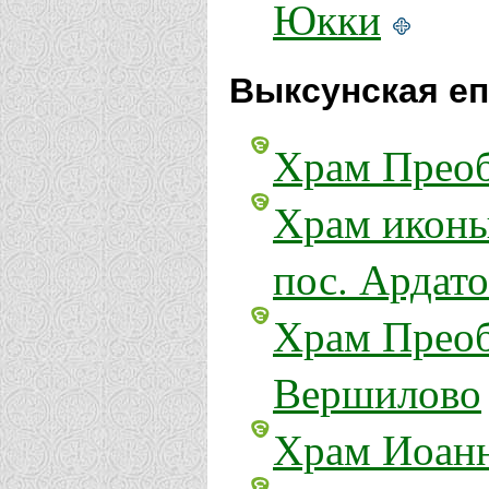
Юкки
Выксунская еп
Храм Преоб
Храм иконы
пос. Ардато
Храм Преоб
Вершилово
Храм Иоанн