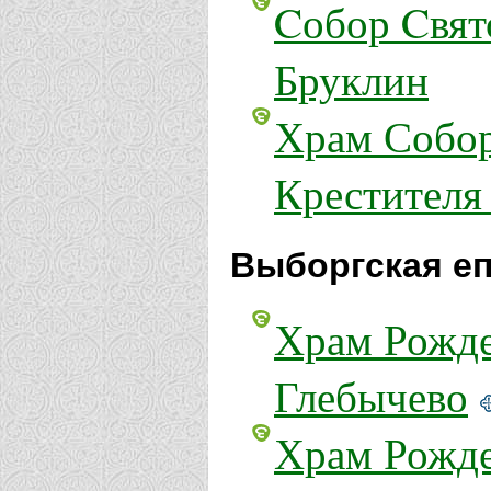
Cобор Cвят
Бруклин
Храм Собор
Крестителя
Выборгская еп
Храм Рожде
Глебычево
Храм Рожде