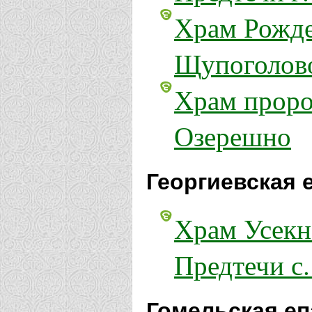
Храм Рожде
Щупоголов
Храм проро
Озерешно
Георгиевская 
Храм Усекн
Предтечи с
Гомельская еп