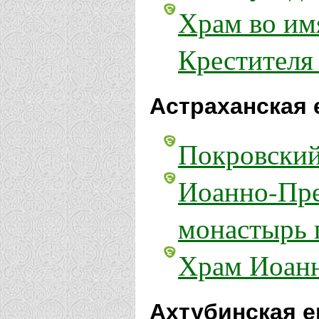
Храм во им
Крестителя
Астраханская 
Покровский
Иоанно-Пре
монастырь 
Храм Иоанн
Ахтубинская е