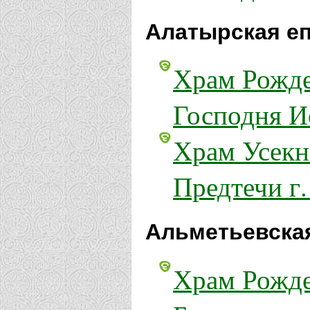
Алатырская еп
Храм Рожде
Господня И
Храм Усекн
Предтечи г
Альметьевская
Храм Рожде