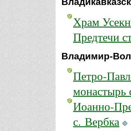
Владикавказск
Храм Усекн
Предтечи ст
Владимир-Вол
Петро-Павл
монастырь 
Иоанно-Пре
с. Вербка