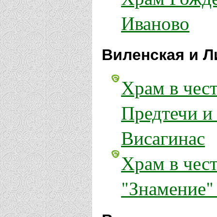
Иваново
Виленская и Л
Храм в чес
Предтечи и
Висагинас
Храм в чес
"Знамение"