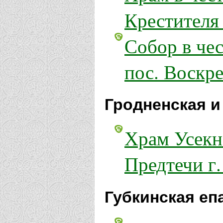
Крестителя
Собор в че
пос. Воскр
Гродненская и
Храм Усекн
Предтечи г
Губкинская еп