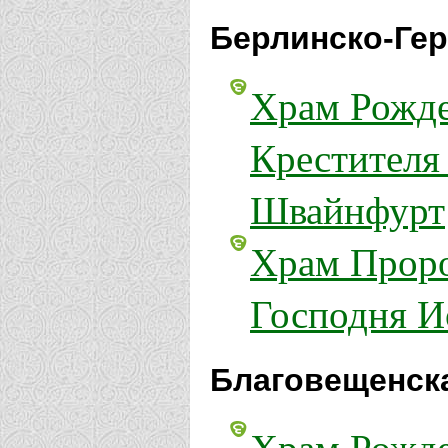
Берлинско-Гер
Храм Рожде
Крестителя
Швайнфурт
Храм Проро
Господня И
Благовещенска
Храм Рожде