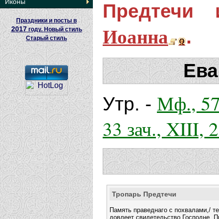
Иконы
Предтечи 
Праздники и посты в
Иоанна
2017
году. Новый стиль
.
Старый стиль
Ева
Мф., 57
Утр. -
33 зач., XIII, 
Тропарь Предтечи
Память праведнаго с похвалами,/ т
довлеет свидетельство Господне, П