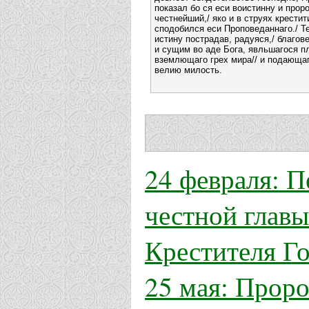
показал бо ся еси воистинну и прор
честнейший,/ яко и в струях крестит
сподобился еси Проповеданнаго./ Т
истину пострадав, радуяся,/ благов
и сущим во аде Бога, явльшагося п
вземлющаго грех мира// и подающа
велию милость.
24 февраля: П
честной главы
Крестителя Г
25 мая: Проро