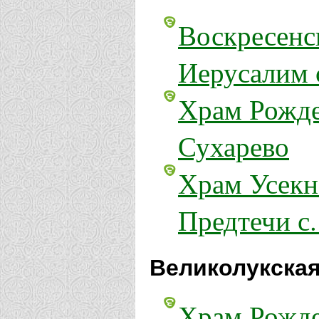
Воскресенс
Иерусалим 
Храм Рожде
Сухарево
Храм Усекн
Предтечи с.
Великолукская
Храм Рожде