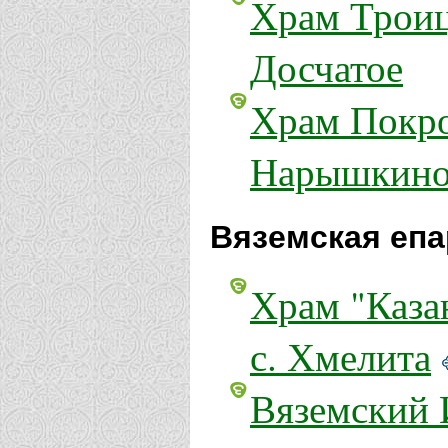
Храм Троиц
Досчатое
Храм Покро
Нарышкин
Вяземская епа
Храм "Каза
с. Хмелита
Вяземский 