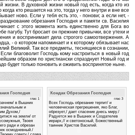
й жизни. В духовной жизни новый год есть, когда кто из
огда кто решается на это, тогда у него внутри и вне все
ает ново. Если у тебя есть это, - понови; а если нет, -
 празднование обрезания Господня и памяти св. Василия
ачинает с этого момента жить единственно для Бога во
бе пагубу. Тут бросает он прежние привычки, все утехи и
жения и воспринимает дела строгого самоотвержения. А
рдца, - о котором напоминает и к которому обязывает нас
илий Великий. Так все предметы, теснящиеся в сознании,
Если благоволит Господь кому настроиться в новый год
еннейшим образом по христиански спразднует Новый год и
до будет только поновить и оживить воспринятое ныне.
ания Господня
Кондак Обрезания Господня
глас 1
глас 3
зрачнем/ в Вышних
Всех Господь обрезание терпит/ и
езначальным и
человеческая прегрешения, яко Благ,
им Духом,/
обрезует,/ дает спасение днесь миру./
дитися на земли/ от
Радуется же в Вышних и Создателев
усомужныя, Твоея
иерарх,// и светоносный, Божественный
его ради и обрезан
таинник Христов Василий.
век осмодневный./
Твоему совету,/ слава