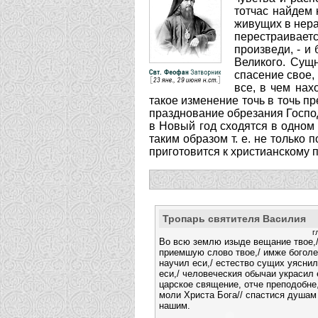
тотчас найдем 
живущих в нерад
перестраивается
произведи, - и
Великого. Сущн
спасение свое, 
все, в чем нах
такое изменение точь в точь пр
празднование обрезания Господ
в Новый год сходятся в одном
таким образом т. е. не только
приготовится к христианскому 
Тропарь святителя Василия
г
Во всю землю изыде вещание твое,/
приемшую слово твое,/ имже богол
научил еси,/ естество сущих уяснил
еси,/ человеческия обычаи украсил 
царское священие, отче преподобне,
моли Христа Бога// спастися душам
нашим.