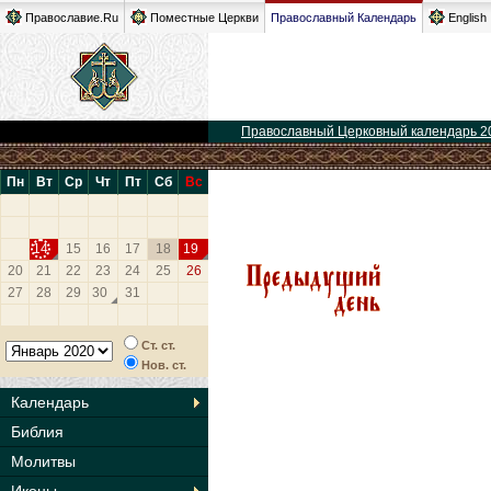
Православие.Ru
Поместные Церкви
Православный Календарь
English
Православный Церковный календарь 2
Пн
Вт
Ср
Чт
Пт
Сб
Вс
14
15
16
17
18
19
20
21
22
23
24
25
26
27
28
29
30
31
Ст. ст.
Нов. ст.
Календарь
Библия
Молитвы