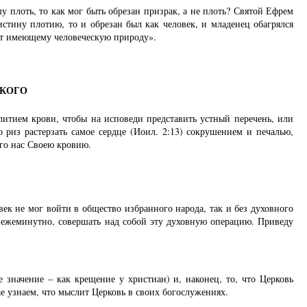
у плоть, то как мог быть обрезан призрак, а не плоть? Святой Ефрем
стину плотию, то и обрезан был как человек, и младенец обагрялся
ает имеющему человеческую природу».
ИКОГО
олитием крови, чтобы на исповеди представить устный перечень, или
о риз растерзать самое сердце (Иоил. 2:13) сокрушением и печалью,
его нас Своею кровию.
век не мог войти в общество избранного народа, так и без духовного
 ежеминутно, совершать над собой эту духовную операцию. Приведу
 значение – как крещение у христиан) и, наконец, то, что Церковь
ае узнаем, что мыслит Церковь в своих богослужениях.