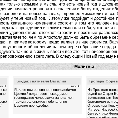
как только возьмем в мысль, что есть новый год в духовно
ении начинает ревновать о спасении и богоугождении: ибо к
 заново и на новых началах, - древнее мимоходит и все быв
 будет у тебя новый год. К этому же подойдет и достойное
ость сказанного изменения состоит в том что человек н
тогда как прежде жил исключительно для себя, уготовляя се
одил удовольствие; отсекает страсти и похотные располо
едставляет то, чем по Апостолу, должно быть обрезание се
ня, и пример которому представляет в лице своем св. Вас
 - внутреннем обновлении нашем через обрезание сердца. 
 подумать так но и в жизнь ввести все это, тот наисоверш
препровождению всего лета. В следующий Новый год ему на
Молитвы
Кондак святителя Василия
Тропарь Обрез
лас 1
глас 4
 яко
Явился еси основание непоколебимое
На Престоле огне
епно
Церкве,/ подая всем некрадомое
седяй со Отцем Б
господьство человеком,/ запечатлея
Божественным Тво
еси,/
твоими веленьми,// небоявленне
благоволил еси ро
/
Василие преподобне.
Отроковицы Неиск
Матере, Иисусе,/ с
был еси, яко Чело
Слава всеблагому 