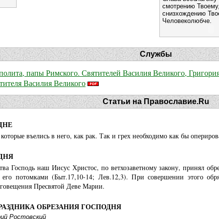
смотрению Твоему,
снизхождению Тво
Человеколюбче.
Службы
олита, папы Римского. Святителей Василия Великого, Григория
ятителя Василия Великого
Статьи на Православие.Ru
ДНЕ
которые въелись в него, как рак. Так и грех необходимо как бы оперирова
ДНЯ
тва Господь наш Иисус Христос, по ветхозаветному закону, принял обр
 его потомками (Быт.17,10-14; Лев.12,3). При совершении этого о
аговещения Пресвятой Деве Марии.
ПРАЗДНИКА ОБРЕЗАНИЯ ГОСПОДНЯ
ий Ростовский