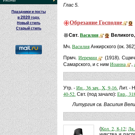
Иконы
Глас 5.
Праздники и посты
2020
в
году.
Обрезание Господне
Новый стиль
Старый стиль
Василия
Свт.
Великого,
Василия
Мч.
Анкирского (ок. 362
Иеремии
Прмч.
(1918). Сщм
Иоанна
Самарского, и с ним
,
Ин., 36 зач., X, 9-16.
Утр. -
Лит. -
40-52.
Евр., 318
Свт. (под зачало):
Литургия св. Василия Вели
Кол. 2, 8-12
Лк.
(
;
чувства и расп