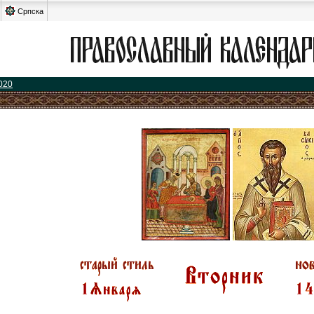
Српска
020