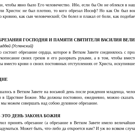
н, чтобы явно было Его человечество. Ибо, если бы Он не облекся в наш
ли Христос не был плотию, то кого обрезал Иосиф? Но как Он был вои
 кровию, как сын человеческий; Он болел и плакал от боли, как подоб
ОБРЕЗАНИЯ ГОСПОДНЯ И ПАМЯТИ СВЯТИТЕЛЯ ВАСИЛИЯ ВЕЛ
ддей (Успенский)
о состоит обрезание сердца, которое в Ветхом Завете соединялось с пр
укописание своих грехов и его разорвать руками, а в том, чтобы вмест
зы вместо крови о своих постоянных отступлениях от Христа, искупивш
ДНЕ
ршалось в Ветхом Завете на восьмой день после рождения младенца, чело
и в Царствие Божие. Мы должны постоянно, ежедневно, можно сказать
 мы можем совершать над собою духовное обрезание.
– ЭТО ДЕНЬ ЗАКОНА БОЖИЯ
лил принять обрезание (а обрезание в Ветхом Завете имело величайшее
задуматься. Может быть, что-либо да откроется нам? И уж во всяком случ