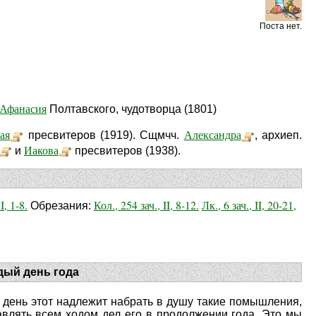
Поста нет.
Афанасия
Полтавского, чудотворца (1801)
ая
Александра
пресвитеров (1919). Cщмчч.
, архиеп.
Иакова
и
пресвитеров (1938).
I, 1-8.
Кол., 254 зач., II, 8-12.
Лк., 6 зач., II, 20-21,
Обрезания:
дый день года
 в день этот надлежит набрать в душу такие помышления,
авлять всем ходом дел его в продолжении года. Это мы