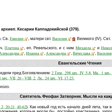
 архиеп. Кесарии Каппадокийской (379).
Емилии
Василия
). Св.
, матери свт.
Великого (IV). Свт.
Платона
Михаила
Никол
чч.
, еп. Ревельского, и с ним
и
Александра
Иоанна
Александра
Вячеслава
Василия
,
,
,
,
Евангельские Чтения
2 Тим., 298 зач., IV, 5-8.
Мк., 1 зач., 
 Недели пред Богоявлением:
 зач., VII, 26 - VIII, 2.
Лк., 24 зач., VI, 17-23.
кого.
Святитель Феофан Затворник. Мысли на каж
 2, 20-21, 40-62
). Как новый год есть начало дней лета, так
оложения, которые могли бы, достойно христианина, запр