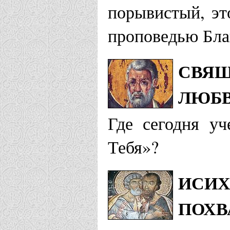
порывистый, эт
проповедью Благ
СВЯЩ
ЛЮБВ
Где сегодня у
Тебя»?
ИСИХ
ПОХВ