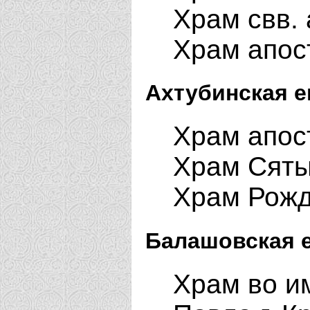
Храм свв. 
Храм апос
Ахтубинская е
Храм апос
Храм Сяты
Храм Рожд
Балашовская 
Храм во и