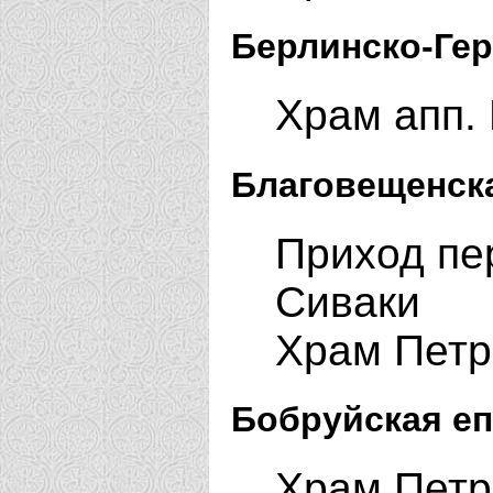
Берлинско-Гер
Храм апп. 
Благовещенска
Приход пе
Сиваки
Храм Петр
Бобруйская еп
Храм Петр