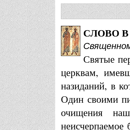
СЛОВО В
Священном
Святые пе
церквам, имев­
назида­ний, в 
Один своими пи
очищения наш
неисчерпаемое б