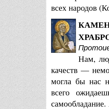
всех народов (Кол
КАМЕН
ХРАБР
Протоие
Нам, лю
качеств — немо
могла бы нас н
всего ожидае
самообладание.