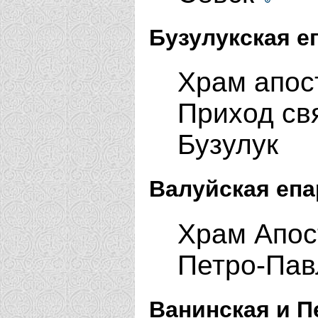
Бузулукская е
Храм апос
Приход св
Бузулук
Валуйская епа
Храм Апос
Петро-Пав
Ванинская и П