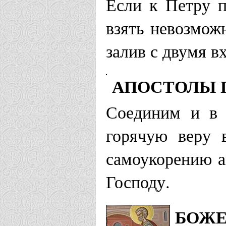
Если к Петру п
взять невозмож
залив с двумя в
АПОСТОЛЫ П
Соединим и в 
горячую веру 
самоукорению а
Господу.
БОЖЕ