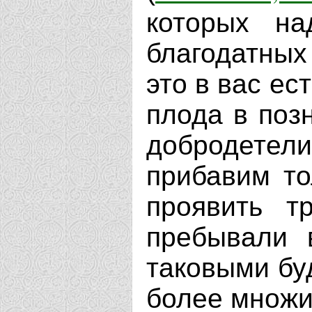
которых на
благодатных
это в вас ес
плода в поз
добродете
прибавим то
проявить т
пребывали 
таковыми буд
более множи