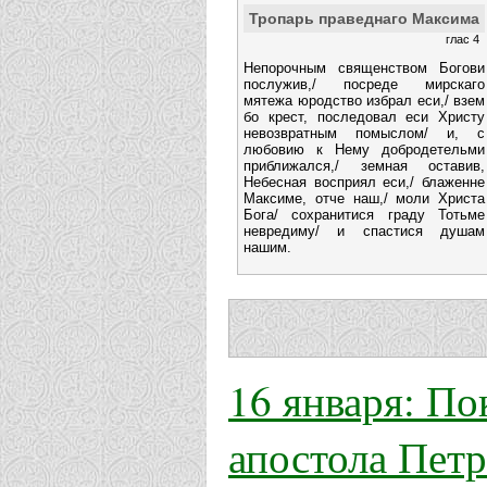
Тропарь праведнаго Максима
глас 4
Непорочным священством Богови
послужив,/ посреде мирскаго
мятежа юродство избрал еси,/ взем
бо крест, последовал еси Христу
невозвратным помыслом/ и, с
любовию к Нему добродетельми
приближался,/ земная оставив,
Небесная восприял еси,/ блаженне
Максиме, отче наш,/ моли Христа
Бога/ сохранитися граду Тотьме
невредиму/ и спастися душам
нашим.
16 января: По
апостола Петр