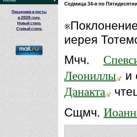
Иконы
Седмица 34-я по Пятидесятн
Праздники и посты
2026
в
году.
Поклонение
Новый стиль
Старый стиль
иерея Тотемс
Спевс
Мчч.
Леониллы
и 
Данакта
чтец
Иоанн
Сщмч.