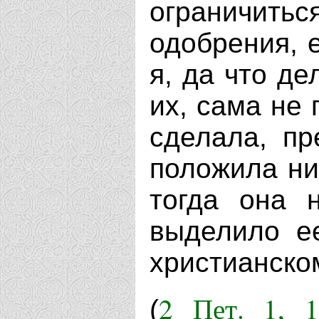
ограничитьс
одобрения, 
я, да что де
их, сама не 
сделала, п
положила нич
тогда она 
выделило е
христианско
2 Пет. 1, 1
(