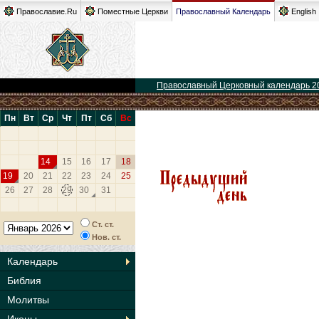
Православие.Ru
Поместные Церкви
Православный Календарь
English
Православный Церковный календарь 2
Пн
Вт
Ср
Чт
Пт
Сб
Вс
14
15
16
17
18
19
20
21
22
23
24
25
26
27
28
29
30
31
Ст. ст.
Нов. ст.
Календарь
Библия
Молитвы