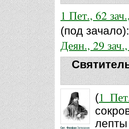
1 Пет., 62 зач.,
(под зачало)
Деян., 29 зач.,
Святител
1 Пет
(
сокро
лепты