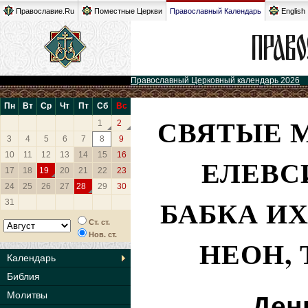
Православие.Ru
Поместные Церкви
Православный Календарь
English
Православный Церковный календарь 2026
Пн
Вт
Ср
Чт
Пт
Сб
Вс
СВЯТЫЕ 
1
2
3
4
5
6
7
8
9
10
11
12
13
14
15
16
ЕЛЕВС
17
18
19
20
21
22
23
24
25
26
27
28
29
30
БАБКА И
31
Ст. ст.
Нов. ст.
НЕОН,
Календарь
Библия
Молитвы
Ден