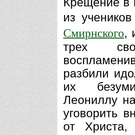
Крещение в 
из ученико
Смирнского
,
трех сво
воспламенив
разбили идо
их безуми
Леониллу на
уговорить в
от Христа,