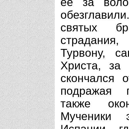
ее за воло
обезглавили
святых б
страдания,
Турвону, с
Христа, за
скончался о
подражая п
также око
Мученики 
Испании, г