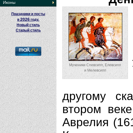
Иконы
Праздники и посты
2026
в
году.
Новый стиль
Старый стиль
Мученики Спевсипп, Елевсипп
и Мелевсипп
другому ск
втором веке
Аврелия (16