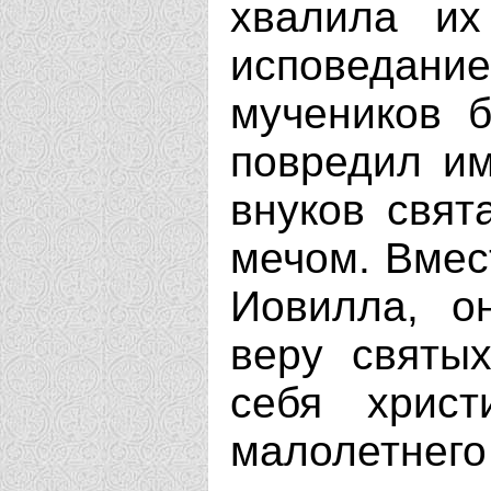
хвалила их
исповедан
мучеников б
повредил им
внуков свят
мечом. Вмес
Иовилла, о
веру святы
себя христ
малолетнего