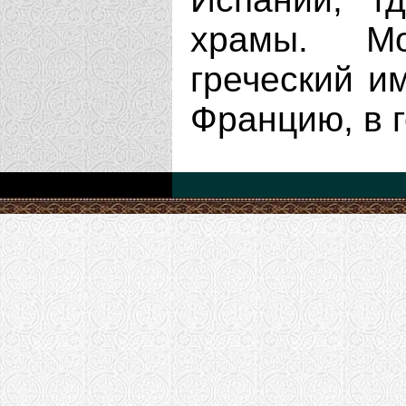
храмы. М
греческий и
Францию, в г