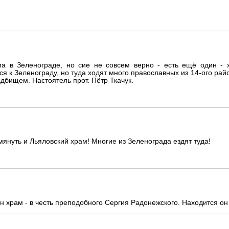
а в Зеленограде, но сие не совсем верно - есть ещё один - х
я к Зеленограду, но туда ходят много православных из 14-ого район
адбищем. Настоятель прот. Пётр Ткачук.
мянуть и Льяловский храм! Многие из Зеленограда ездят туда!
н храм - в честь преподобного Сергия Радонежского. Находится он