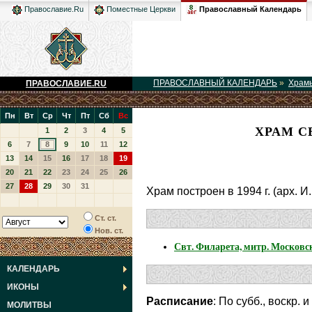
Православный Календарь
Православие.Ru
Поместные Церкви
ПРАВОСЛАВНЫЙ КАЛЕНДАРЬ
»
Храм
ПРАВОСЛАВИЕ.RU
Пн
Вт
Ср
Чт
Пт
Сб
Вс
ХРАМ С
1
2
3
4
5
6
7
8
9
10
11
12
13
14
15
16
17
18
19
20
21
22
23
24
25
26
27
28
29
30
31
Храм построен в 1994 г. (арх. И
Ст. ст.
Нов. ст.
Свт. Филарета, митр. Московс
КАЛЕНДАРЬ
ИКОНЫ
Расписание
: По субб., воскр. 
МОЛИТВЫ