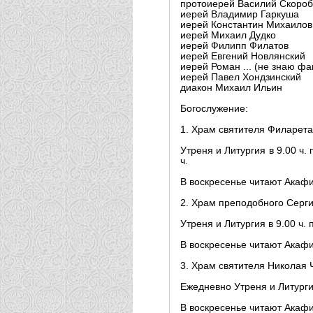
протоиерей Василий Скороб
иерей Владимир Гаркуша
иерей Константин Михаилов
иерей Михаил Дудко
иерей Филипп Филатов
иерей Евгений Новлянский
иерей Роман ... (не знаю ф
иерей Павел Хондзинский
диакон Михаил Ильин
Богослужение:
1. Храм святителя Филарета
Утреня и Литургия в 9.00 ч.
ч.
В воскресенье читают Акафи
2. Храм преподобного Серг
Утреня и Литургия в 9.00 ч
В воскресенье читают Акаф
3. Храм святителя Николая 
Ежедневно Утреня и Литургия
В воскресенье читают Акафи