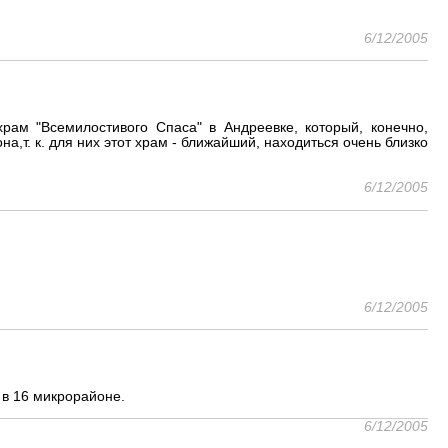
6/12/2005
рам "Всемилостивого Спаса" в Андреевке, который, конечно,
а,т. к. для них этот храм - ближайший, находиться очень близко
6/12/2005
6/12/2005
 в 16 микрорайоне.
6/12/2005