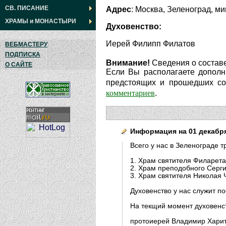
СВ. ПИСАНИЕ
Адрес
: Москва, Зеленоград, м
ХРАМЫ
и
МОНАСТЫРИ
Духовенство:
Иерей Филипп Филатов
ВЕБМАСТЕРУ
ПОДПИСКА
Внимание!
Сведения о составе
О САЙТЕ
Если Вы располагаете дополн
предстоящих и прошедших соб
комментариев
.
Информация на 01 декабря
Всего у нас в Зеленограде т
1. Храм святителя Филарета
2. Храм преподобного Серги
3. Храм святителя Николая 
Духовенство у нас служит п
На текщий момент духовенст
протоиерей Владимир Харит