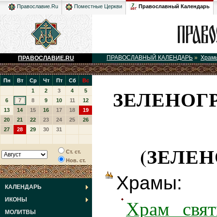
Православный Календарь
Православие.Ru
Поместные Церкви
ПРАВОСЛАВНЫЙ КАЛЕНДАРЬ
»
Храм
ПРАВОСЛАВИЕ.RU
Пн
Вт
Ср
Чт
Пт
Сб
Вс
ЗЕЛЕНОГ
1
2
3
4
5
6
7
8
9
10
11
12
13
14
15
16
17
18
19
20
21
22
23
24
25
26
27
28
29
30
31
(ЗЕЛЕН
Ст. ст.
Нов. ст.
Храмы:
КАЛЕНДАРЬ
Храм свят
ИКОНЫ
МОЛИТВЫ