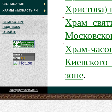
Христова) 
СВ. ПИСАНИЕ
ХРАМЫ
и
МОНАСТЫРИ
Храм свят
ВЕБМАСТЕРУ
ПОДПИСКА
Московског
О САЙТЕ
Храм-часо
Киевского
зоне
.
days@pravoslavie.ru