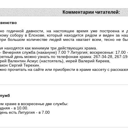
Комментарии читателей:
овенство
о годичной давности, на настоящее время уже построена и д
ому собору в Елохове, который находится рядом и виден за наш
при большом количестве людей места хватает всем, тесно не бы
ая находятся как минимум три действующих храма.
- Вечерняя служба (накануне) 7.00 ? Литургия; воскресенье: 17.00 
ретный день можно узнать по телефонам храма: 267-34-28, 267-19
рей Валентин Асмус (настоятель), иерей Валерий Киреев,
акон Сергий Терехин.
но прочитать на сайте или приобрести в храме кассету с рассказо
служб
м храме в воскресенье две службы:
здняя - в 10.00.
ень есть Литургия - в 7.00