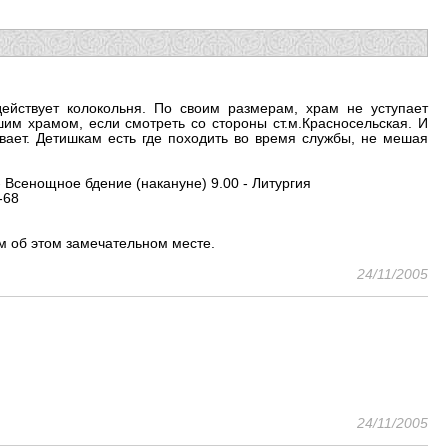
ействует колокольня. По своим размерам, храм не уступает
им храмом, если смотреть со стороны ст.м.Красносельская. И
вает. Детишкам есть где походить во время службы, не мешая
- Всенощное бдение (накануне) 9.00 - Литургия
-68
м об этом замечательном месте.
24/11/2005
24/11/2005