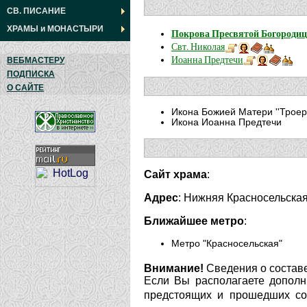
СВ. ПИСАНИЕ
ХРАМЫ
и
МОНАСТЫРИ
Покрова Пресвятой Богороди
Свт. Николая
Иоанна Предтечи
ВЕБМАСТЕРУ
ПОДПИСКА
О САЙТЕ
Икона Божией Матери ''Троер
Икона Иоанна Предтечи
Сайт храма
:
Адрес
: Нижняя Красносельская 
Ближайшее метро
:
Метро "Красносельская"
Внимание!
Сведения о составе
Если Вы располагаете дополн
предстоящих и прошедших соб