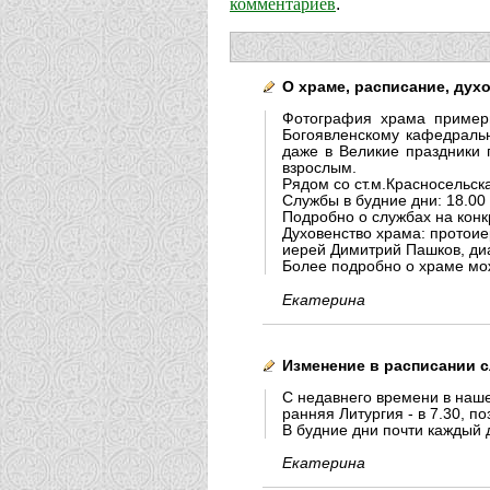
комментариев
.
О храме, расписание, дух
Фотография храма примерн
Богоявленскому кафедральн
даже в Великие праздники 
взрослым.
Рядом со ст.м.Красносельск
Службы в будние дни: 18.00 
Подробно о службах на конк
Духовенство храма: протоие
иерей Димитрий Пашков, ди
Более подробно о храме мож
Екатерина
Изменение в расписании 
С недавнего времени в наше
ранняя Литургия - в 7.30, по
В будние дни почти каждый д
Екатерина