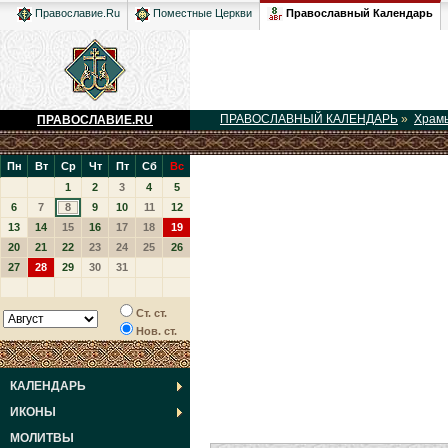
Православный Календарь
Православие.Ru
Поместные Церкви
ПРАВОСЛАВНЫЙ КАЛЕНДАРЬ
»
Храм
ПРАВОСЛАВИЕ.RU
Пн
Вт
Ср
Чт
Пт
Сб
Вс
1
2
3
4
5
6
7
8
9
10
11
12
13
14
15
16
17
18
19
20
21
22
23
24
25
26
27
28
29
30
31
Ст. ст.
Нов. ст.
КАЛЕНДАРЬ
ИКОНЫ
МОЛИТВЫ