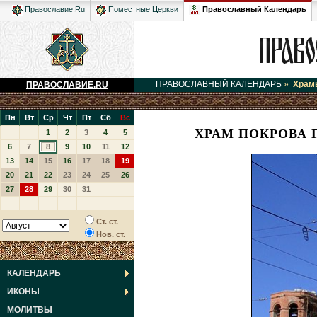
Православный Календарь
Православие.Ru
Поместные Церкви
ПРАВОСЛАВНЫЙ КАЛЕНДАРЬ
»
Храм
ПРАВОСЛАВИЕ.RU
Пн
Вт
Ср
Чт
Пт
Сб
Вс
ХРАМ ПОКРОВА 
1
2
3
4
5
6
7
8
9
10
11
12
13
14
15
16
17
18
19
20
21
22
23
24
25
26
27
28
29
30
31
Ст. ст.
Нов. ст.
КАЛЕНДАРЬ
ИКОНЫ
МОЛИТВЫ